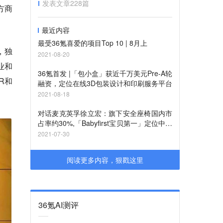
发表文章
228
篇
方商
最近内容
最受36氪喜爱的项目Top 10 | 8月上
，独
2021-08-20
业和
36氪首发 |「包小盒」获近千万美元Pre-A轮
R和
融资，定位在线3D包装设计和印刷服务平台
2021-08-18
对话麦克英孚徐立宏：旗下安全座椅国内市
占率约30%,「Babyfirst宝贝第一」定位中高
端国货品牌
2021-07-30
阅读更多内容，狠戳这里
36氪AI测评