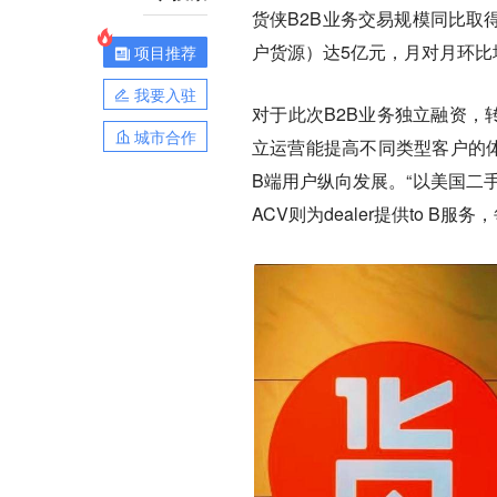
货侠B2B业务交易规模同比取
户货源）达5亿元，月对月环比增
项目推荐
我要入驻
对于此次B2B业务独立融资，转
城市合作
立运营能提高不同类型客户的
B端用户纵向发展。“以美国二手车
ACV则为dealer提供to B服