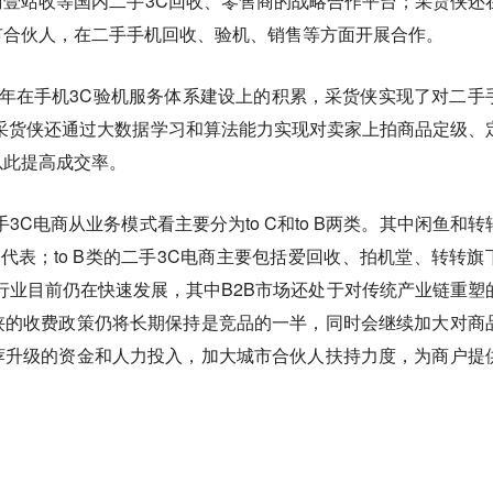
壹站收等国内二手3C回收、零售商的战略合作平台；采货侠还
市合伙人，在二手手机回收、验机、销售等方面开展合作。
年在手机3C验机服务体系建设上的积累，采货侠实现了对二手
采货侠还通过大数据学习和算法能力实现对卖家上拍商品定级、
以此提高成交率。
3C电商从业务模式看主要分为to C和to B两类。其中闲鱼和转
 C代表；to B类的二手3C电商主要包括爱回收、拍机堂、转转旗
行业目前仍在快速发展，其中B2B市场还处于对传统产业链重塑
侠的收费政策仍将长期保持是竞品的一半，同时会继续加大对商
荐升级的资金和人力投入，加大城市合伙人扶持力度，为商户提