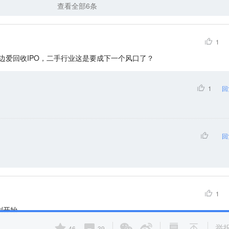
查看全部6条
1
边爱回收IPO，二手行业这是要成下一个风口了？
1
回
回
1
举
46
39