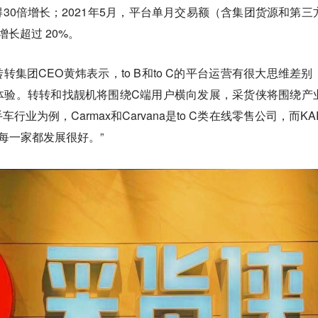
得30倍增长；2021年5月，平台单月交易额（含集团货源和第三
长超过 20%。
转集团CEO黄炜表示，to B和to C的平台运营有很大思维差别
体验。转转和找靓机将围绕C端用户横向发展，采货侠将围绕产
行业为例，Carmax和Carvana是to C类在线零售公司，而KA
务，每一家都发展很好。”