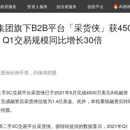
创投发布
项目推荐
核心服务
LP源计划
政府服务
投资人服务
创业者服务
创投平台
AI测
36氪Pro
VClub
VClub投资机构库
创投氪堂
城市之窗
投资机构职位推介
企业入驻
投资人认证
转集团旗下B2B平台「采货侠」获45
Q1交易规模同比增长30倍
侠股份比例不变，仍保持控股
二手3C交易平台采货侠已于2021年5月完成4500万美元A轮融资
完成融资后采货侠估值为1.4亿美金。此外，本轮重组融资后转
持控股。
B2B二手3C交易平台采货侠。据转转提供的数据显示，2021年Q1