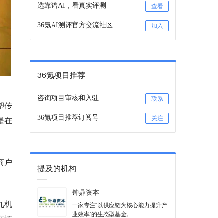
选靠谱AI，看真实评测
查看
36氪AI测评官方交流社区
加入
36氪项目推荐
咨询项目审核和入驻
联系
塑传
36氪项目推荐订阅号
是在
关注
商户
提及的机构
钟鼎资本
九机
一家专注“以供应链为核心能力提升产
业效率”的生态型基金。