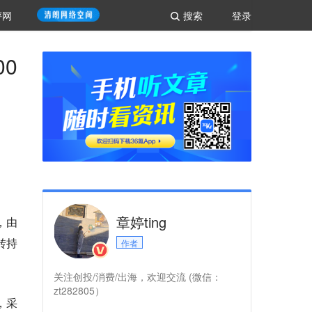
评网
搜索
登录
00
章婷ting
，由
转持
作者
关注创投/消费/出海，欢迎交流 (微信：
zt282805）
，采