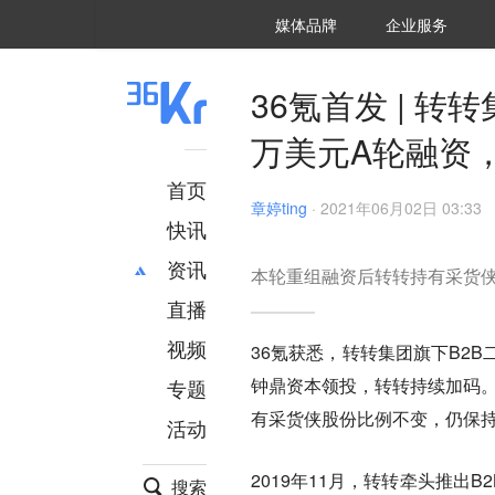
36氪Auto
数字时氪
企业号
未来消费
智能涌现
未来城市
启动Power on
媒体品牌
企业服务
企服点评
36氪出海
36氪研究院
潮生TIDE
36氪企服点评
36Kr研究院
36氪财经
职场bonus
36碳
后浪研究所
36Kr创新咨询
暗涌Waves
硬氪
氪睿研究院
36氪首发 | 转
万美元A轮融资，
首页
章婷ting
·
2021年06月02日 03:33
快讯
资讯
本轮重组融资后转转持有采货
直播
最新
推荐
创投
财经
视频
36氪获悉，转转集团旗下B2B
汽车
AI
钟鼎资本领投，转转持续加码。
专题
科技
项目推荐
有采货侠股份比例不变，仍保
活动
专精特新
安徽
2019年11月，转转牵头推出
搜索