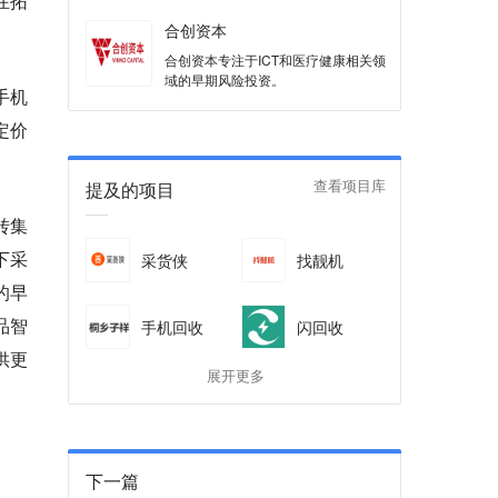
在拓
合创资本
合创资本专注于ICT和医疗健康相关领
域的早期风险投资。
手机
定价
提及的项目
查看项目库
转集
下采
采货侠
找靓机
的早
品智
手机回收
闪回收
供更
展开更多
下一篇