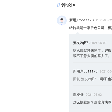
评论区
新用户5511173
·
2021-06-02
转转就是一家乐色公司，极
氪友2qE7
·
2021-06-02
这么快就过来黑了，好敬业
载不了您大脑的算力了。
新用户5511173
·
2021-06
回复
氪友2qE7
：
呵呵 
盖楼哥
·
2021-06-02
这么快就黑？速度真快啊