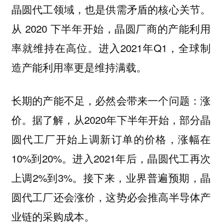
晶圆代工领域，也是供需矛盾的核心关节。
从 2020 下半年开始，晶圆厂商的产能利用
率就维持在高位。进入2021年Q1，全球制
造产能利用率更是维持满载。
长期的产能不足，必然会带来一个问题：涨
价。据了解，从2020年下半年开始，部分晶
圆代工厂开始上调新订单的价格，涨幅在
10%到20%。进入2021年后，晶圆代工再次
上调2%到3%。接下来，业界普遍预期，晶
圆代工厂还会涨价，这势必会推高半导体产
业链的采购成本。