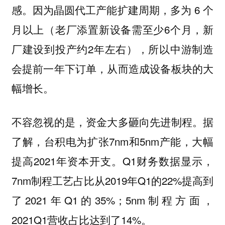
感。因为晶圆代工产能扩建周期，多为 6 个
月以上（老厂添置新设备需至少6个月，新
厂建设到投产约2年左右），所以中游制造
会提前一年下订单，从而造成设备板块的大
幅增长。
不容忽视的是，资金大多砸向先进制程。据
了解，台积电为扩张7nm和5nm产能，大幅
提高2021年资本开支。Q1财务数据显示，
7nm制程工艺占比从2019年Q1的22%提高到
了2021年Q1的35%；5nm制程方面，
2021Q1营收占比达到了14%。