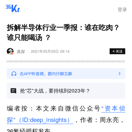
登录
拆解半导体行业一季报：谁在吃肉？
谁只能喝汤 ？
真探
2021年05月20日 09:14
抢“芯”大战，要持续到2023年？
编者按：本文来自微信公众号
“资本侦
探”（ID:deep_insights）
，作者：周永亮，
36氪经授权发布。