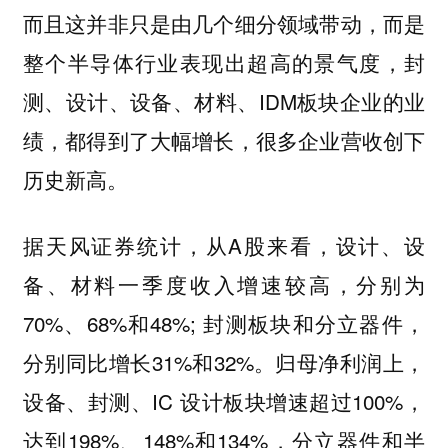
而且这并非只是由几个细分领域带动，而是
整个半导体行业表现出超高的景气度，封
测、设计、设备、材料、IDM板块企业的业
绩，都得到了大幅增长，很多企业营收创下
历史新高。
据天风证券统计，从A股来看，设计、设
备、材料一季度收入增速较高，分别为
70%、68%和48%; 封测板块和分立器件，
分别同比增长31%和32%。归母净利润上，
设备、封测、IC 设计板块增速超过100%，
达到198%、148%和134%，分立器件和半