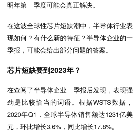
明年第一季度可能会真正解决。
在这波全球性芯片短缺潮中，半导体行业表
现如何？有什么新的特征？半导体企业的一
季报，可能会给出部分问题的答案。
芯片短缺要到2023年？
在查阅了半导体企业一季报后发现，表现强
劲是比较恰当的词语。根据WSTS数据，
2020年Q1，全球半导体销售额达1231亿美
元，环比增长3.6%，同比增长17.8%。