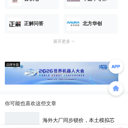
正解问答
北方华创
展开更多
品牌专题
你可能也喜欢这些文章
海外大厂同步锁价，本土模拟芯
片迎来黄金机遇？