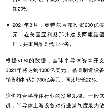
加20%。
2021年3月，英特尔宣布投资200亿美
元，在美国亚利桑那州建设两座晶圆
厂，并重启晶圆代工业务。
根据VLSI的数据，全球半导体资本开支
2021年将达到1330亿美元，晶圆制造设备
销售额将达到780亿美元，同比增长22%。
这也符合半导体行业的发展规律。一般来
讲，半导体上游设备对行业景气度最为敏