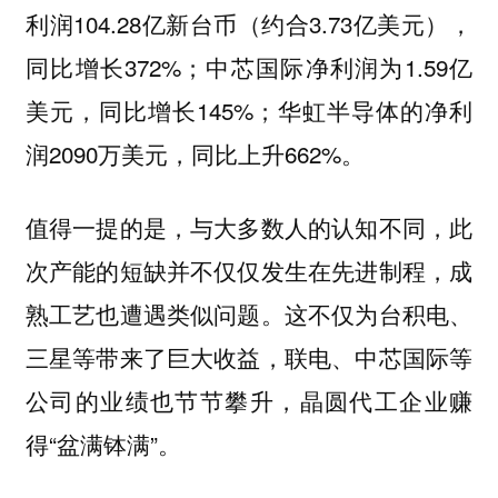
利润104.28亿新台币（约合3.73亿美元），
同比增长372%；中芯国际净利润为1.59亿
美元，同比增长145%；华虹半导体的净利
润2090万美元，同比上升662%。
值得一提的是，与大多数人的认知不同，此
次产能的短缺并不仅仅发生在先进制程，成
熟工艺也遭遇类似问题。这不仅为台积电、
三星等带来了巨大收益，联电、中芯国际等
公司的业绩也节节攀升，晶圆代工企业赚
得“盆满钵满”。