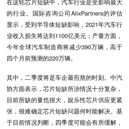
在这轮芯片短缺中，汽车行业是受影响最大
的行业。国际咨询公司AlixPartners的评估
显示，受到半导体短缺影响，2021年汽车行
业收入损失将达到1100亿美元；产量方面，
今年全球汽车制造商将减少390万辆，高于
四个月前预测的220万辆。
其中，二季度将是车企最煎熬的时刻。中汽
协方面表示，芯片短缺所涉情况十分复杂，
目前所缺的量也很大，娱乐性芯片供应更紧
张，很难确定芯片短缺问题何时能解决。基
于目前情况判断，四季度可能会有所缓解，