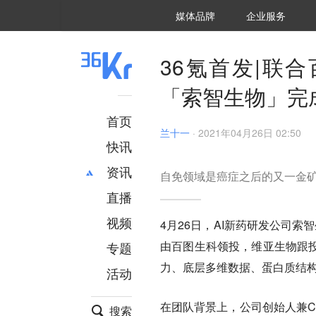
36氪Auto
数字时氪
企业号
未来消费
智能涌现
未来城市
启动Power on
媒体品牌
企业服务
企服点评
36氪出海
36氪研究院
潮生TIDE
36氪企服点评
36Kr研究院
36氪财经
职场bonus
36碳
后浪研究所
36Kr创新咨询
暗涌Waves
硬氪
氪睿研究院
36氪首发|联
「索智生物」完
首页
兰十一
·
2021年04月26日 02:50
快讯
资讯
自免领域是癌症之后的又一金
直播
最新
推荐
创投
财经
视频
4月26日，AI新药研发公司索智
汽车
AI
由百图生科领投，维亚生物跟投
专题
科技
项目推荐
力、底层多维数据、蛋白质结
活动
专精特新
安徽
在团队背景上，公司创始人兼C
搜索