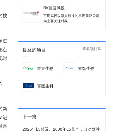
BV百度风投
的技
百度风投以新兴科技的早期前驱公司
为主要关注对象
超过
靶点
提及的项目
查看项目库
现时
维亚生物
索智生物
入，
百图生科
的新
下一篇
'进
然是
2025年L3普及、2030年L5量产，自动驾驶