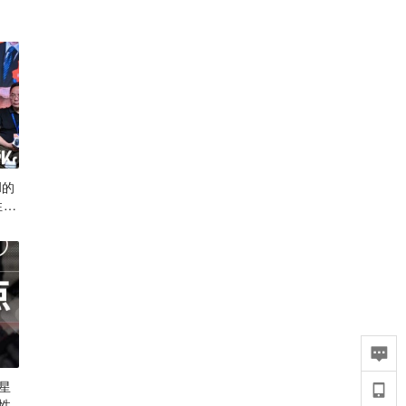
I的
性原
星
性