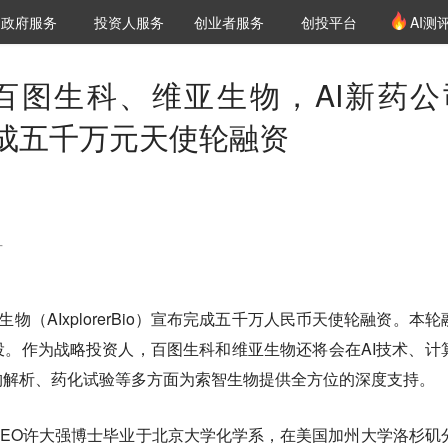
创投发布
项目推荐
核心服务
LP源计划
政府服务
投资人服务
创业者服务
创投平台
AI测
36氪Pro
VClub
VClub投资机构库
创投氪堂
城市之窗
投资机构职位推介
企业入驻
投资人认证
合百图生科、维亚生物，AI新药公
成五千万元天使轮融资
矿
生物（AIxplorerBio）宣布完成五千万人民币天使轮融资。本轮
。作为战略投资人，百图生科和维亚生物还将会在AI技术、计
构解析、药化试验等多方面为索智生物提供全方位的深度支持。
EO许大强博士毕业于北京大学化学系，在美国加州大学洛杉矶