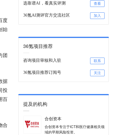
选靠谱AI，看真实评测
查看
36氪AI测评官方交流社区
加入
百度
创始
36氪项目推荐
的团
咨询项目审核和入驻
联系
36氪项目推荐订阅号
关注
数据
同投
用百
提及的机构
合创资本
物合
合创资本专注于ICT和医疗健康相关领
域的早期风险投资。