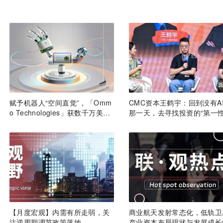
赋予机器人“空间直觉”，「Omm
CMC资本王鹤宇：回到没有A
o Technologies」获数千万美元
那一天，去寻找投资的“第一
A轮融资｜36氪首发
理” | CMC Insights
【月度宏观】内需有所走弱，关
商业航天发射常态化，低轨卫
注逆周期调节政策落地
产业资本布局现状与发展成长