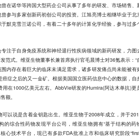
他曾在诺华等跨国大型药企公司从事了多年的研发、市场销售、
也曾参与多家创新药初创公司的投资。江旭亮博士相继毕业于北
职于默克雪兰诺公司，有着二十多年的计算化学经验，参与过多
会专注于自身免疫系统和神经退行性疾病领域的新药研发，力图
研发范式。维亚生物董事长兼首席执行官毛晨博士对36氪表示：“
范围内存在着巨大的临床未满足需求，诸多研发痛点尚未能被有
是癌症之后的又一金矿。根据美国国立医药信息中心的数据，自
1000亿美元左右。AbbVie研发的Humira(阿达木单抗)更
销售额。
可以说是含着金钥匙出生。维亚生物于2008年成立，并于201
构的综合性药物发现平台公司，维亚生物拥有“基于结构的药
核心技术平台，现已有多款FDA批准上市和临床研究阶段“first-i