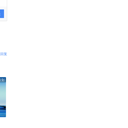
论
回复
策划