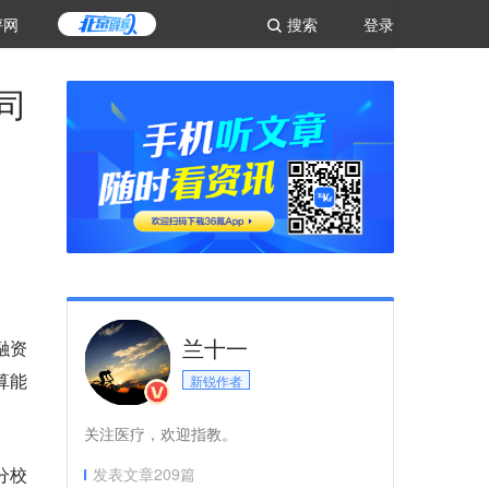
评网
搜索
登录
司
兰十一
融资
算能
新锐作者
关注医疗，欢迎指教。
分校
发表文章
209
篇