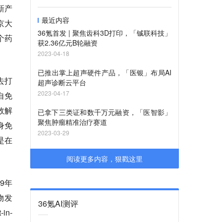
新产
最近内容
京大
36氪首发 | 聚焦齿科3D打印，「铖联科技」
个药
获2.36亿元B轮融资
2023-04-18
已推出掌上超声硬件产品，「医银」布局AI
去打
超声诊断云平台
2023-04-17
自免
效解
已拿下三类证和数千万元融资，「医智影」
聚焦肿瘤精准治疗赛道
身免
2023-03-29
是在
阅读更多内容，狠戳这里
9年
物发
36氪AI测评
n-