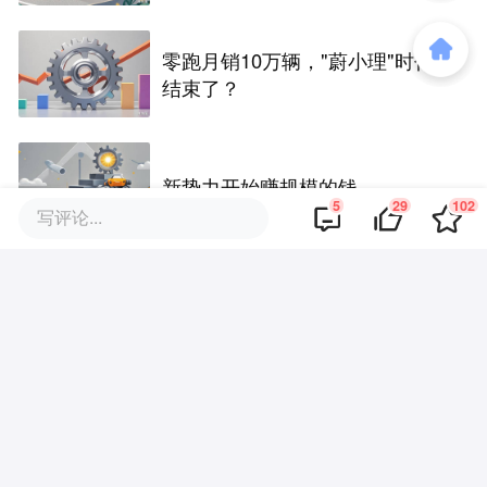
没证据，将依法采取措施，“本人
长期与美国交管局保持沟通，对
方表示肯定”
零跑月销10万辆，"蔚小理"时代
结束了？
新势力开始赚规模的钱
5
29
102
写评论...
智己“保交车”背后：新能源经销体
系的风险敞口正在加大
小鹏的物理AI前夜：机器人一号
位出走，X9召回拷问量产基本功