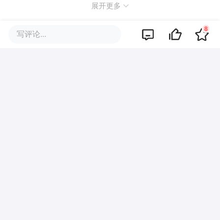
展开更多
8
写评论...
品牌专题
你可能也喜欢这些文章
「C位观察」核聚变：为人类下
一次能源革命点火
赋予机器人“空间直觉”，「Ommo
Technologies」获数千万美元A轮
融资｜36氪首发