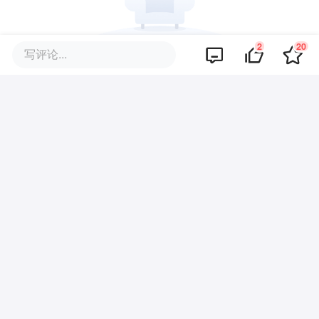
2
20
写评论...
暂无评论
商业策划
商务合作
关于我们
加入我们
联系我们
城市加盟
寻求报道
我要入驻
投资者关系
违法和不良信息、未成年人保护举报电话：010-89650707
举报邮箱：jubao@36kr.com 网上有害信息举报