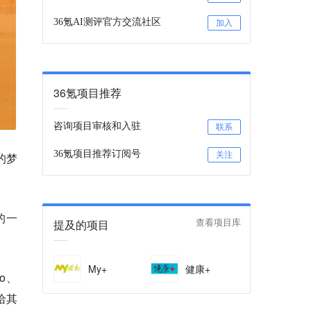
36氪AI测评官方交流社区
加入
36氪项目推荐
咨询项目审核和入驻
联系
36氪项目推荐订阅号
关注
的梦
的一
提及的项目
查看项目库
My+
健康+
o、
给其