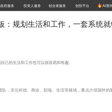
创投发布
项目推荐
核心服务
LP源计划
政府服务
投资人服务
创业者服务
创投平台
AI测
36氪Pro
VClub
VClub投资机构库
创投氪堂
城市之窗
投资机构职位推介
企业入驻
投资人认证
板：规划生活和工作，一套系统就
划自己的生活和工作也可以很容易和有趣。
译团队，关注科技、商业、职场、生活等领域，重点介绍国外的