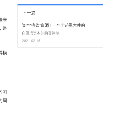
下一篇
法来
资本“痛饮”白酒！一年十起重大并购
，是
白酒成资本并购香饽饽
2021-02-16
得模
的习
的周