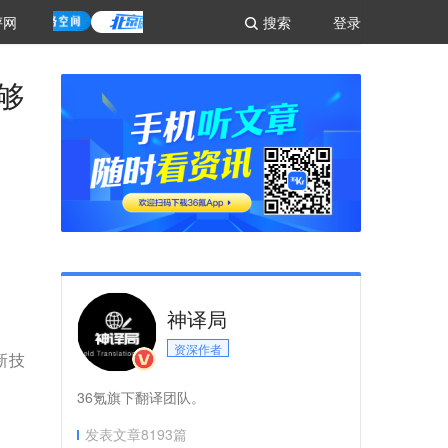
评网
搜索
登录
够
神译局
资深作者
新技
36氪旗下翻译团队。
发表文章
8193
篇