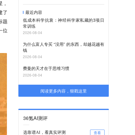
星，
建了
最近内容
低成本科学抗衰：神经科学家私藏的3项日
标题
常训练
是一位
2026-08-04
为什么富人专买 “没用” 的东西，却越花越有
钱
2026-08-04
费曼的天才在于思维习惯
2026-08-04
阅读更多内容，狠戳这里
36氪AI测评
选靠谱AI，看真实评测
查看