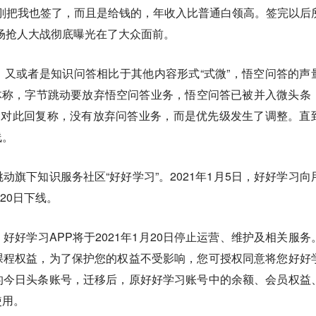
，刚把我也签了，而且是给钱的，年收入比普通白领高。签完以后
场抢人大战彻底曝光在了大众面前。
又或者是知识问答相比于其他内容形式“式微”，悟空问答的声
媒体称，字节跳动要放弃悟空问答业务，悟空问答已被并入微头条
则对此回复称，没有放弃问答业务，而是优先级发生了调整。直
线。
动旗下知识服务社区“好好学习”。2021年1月5日，好好学习向
20日下线。
好好学习APP将于2021年1月20日停止运营、维护及相关服务
课程权益，为了保护您的权益不受影响，您可授权同意将您好好
的今日头条账号，迁移后，原好好学习账号中的余额、会员权益
使用。