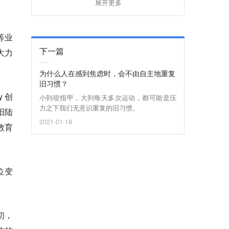
展开更多
等业
下一篇
大力
为什么人在感到焦虑时，会不由自主地重复
旧习惯？
 创
小到咬指甲，大到每天多次运动，都可能是压
力之下我们无意识重复的旧习惯。
阳陆
2021-01-18
教育
位变
初，