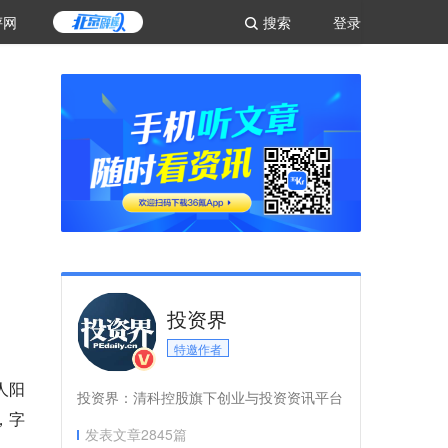
评网
搜索
登录
投资界
特邀作者
人阳
投资界：清科控股旗下创业与投资资讯平台
，字
发表文章
2845
篇