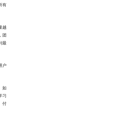
所有
量越
，团
到最
用户
。如
学习
、付