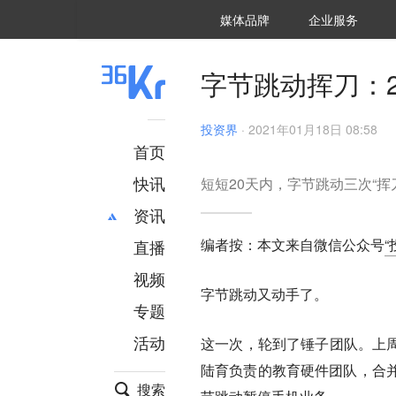
36氪Auto
数字时氪
企业号
未来消费
智能涌现
未来城市
启动Power on
媒体品牌
企业服务
企服点评
36氪出海
36氪研究院
潮生TIDE
36氪企服点评
36Kr研究院
36氪财经
职场bonus
36碳
后浪研究所
36Kr创新咨询
暗涌Waves
硬氪
氪睿研究院
字节跳动挥刀：
投资界
·
2021年01月18日 08:58
首页
快讯
短短20天内，字节跳动三次“挥
资讯
编者按：本文来自微信公众号
“
直播
最新
推荐
创投
财经
视频
字节跳动又动手了。
汽车
AI
专题
科技
项目推荐
活动
这一次，轮到了锤子团队。上周，
专精特新
安徽
陆育负责的教育硬件团队，合
搜索