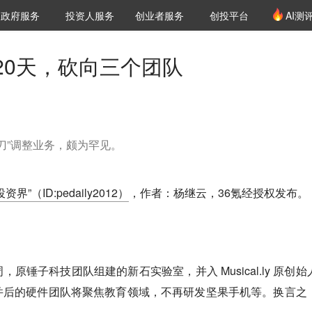
创投发布
项目推荐
核心服务
LP源计划
政府服务
投资人服务
创业者服务
创投平台
AI测
36氪Pro
VClub
VClub投资机构库
创投氪堂
城市之窗
投资机构职位推介
企业入驻
投资人认证
20天，砍向三个团队
刀”调整业务，颇为罕见。
投资界”（ID:pedaily2012）
，作者：杨继云，36氪经授权发布。
原锤子科技团队组建的新石实验室，并入 Musical.ly 原创始
并后的硬件团队将聚焦教育领域，不再研发坚果手机等。换言之