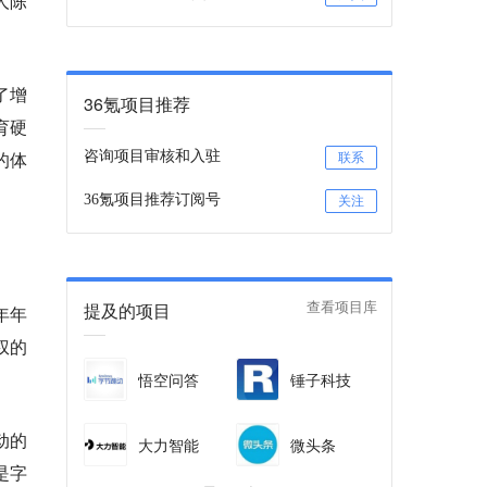
人陈
。
了增
36氪项目推荐
育硬
的体
咨询项目审核和入驻
联系
36氪项目推荐订阅号
关注
提及的项目
查看项目库
年年
权的
悟空问答
锤子科技
动的
大力智能
微头条
是字