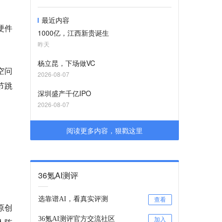
最近内容
硬件
1000亿，江西新贵诞生
昨天
杨立昆，下场做VC
空问
2026-08-07
节跳
深圳盛产千亿IPO
2026-08-07
阅读更多内容，狠戳这里
36氪AI测评
选靠谱AI，看真实评测
查看
原创
36氪AI测评官方交流社区
加入