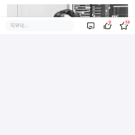
2
14
写评论...
1996年2月10日，经过3个小时的艰苦比
赛，国际象棋世界冠军加里-卡斯帕罗夫
（Garry Kasparov）在与IBM计算机 「深
蓝」（Deep Blue）的六局比赛中输掉了第
一局，「深蓝」每秒能评估2亿步棋。