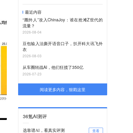
最近内容
“圈外人”攻入ChinaJoy：谁在抢滩Z世代的
流量？
2026-08-04
豆包输入法撕开语音口子，扒开科大讯飞外
衣
2026-08-03
从车圈转战AI，他们狂揽了350亿
2026-07-23
阅读更多内容，狠戳这里
36氪AI测评
选靠谱AI，看真实评测
查看