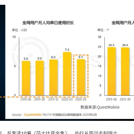
电影，反复读10遍《莎士比亚全集》，步行从四川走到瑞士。