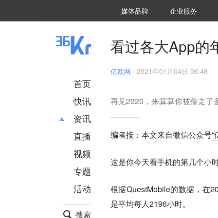
36氪Auto
数字时氪
企业号
未来消费
智能涌现
未来城市
启动Power on
媒体品牌
企业服务
企服点评
36氪出海
36氪研究院
潮生TIDE
36氪企服点评
36Kr研究院
36氪财经
职场bonus
36碳
后浪研究所
36Kr创新咨询
暗涌Waves
硬氪
氪睿研究院
看过各大App
亿欧网
·
2021年01月04日 06:48
首页
快讯
再见2020，来算算你被​偷走了
资讯
编者按：本文来自微信公众号
“
直播
最新
推荐
创投
财经
视频
这是你今天看手机的第几个小
汽车
AI
专题
科技
项目推荐
活动
根据QuestMobile的数
专精特新
安徽
是平均每人2196小时。
搜索