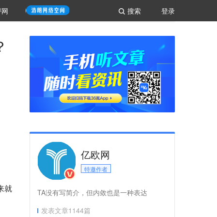
评网
搜索
登录
？
亿欧网
特邀作者
来就
TA没有写简介，但内敛也是一种表达
发表文章
1144
篇