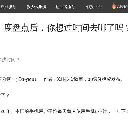
创投发布
项目推荐
核心服务
LP源计划
政府服务
投资人服务
创业者服务
创投平台
AI测
36氪Pro
VClub
VClub投资机构库
创投氪堂
城市之窗
投资机构职位推介
企业入驻
投资人认证
的年度盘点后，你想过时间去哪了吗
多少时间？​
亿欧网”（ID:i-yiou）
，作者：X科技实验室，36氪经授权发布。
时了？
据，在2020年，中国的手机用户平均每天每人使用手机6小时，一年下