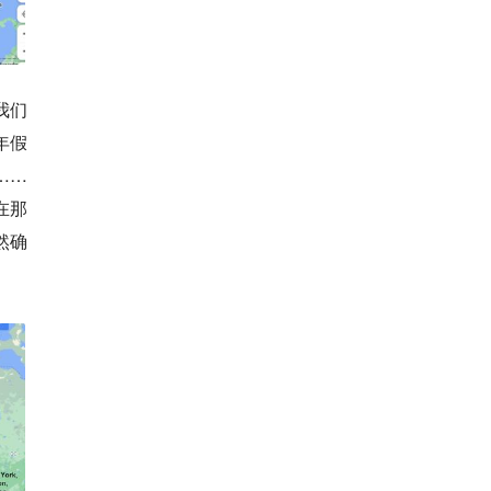
我们
年假
……
在那
然确