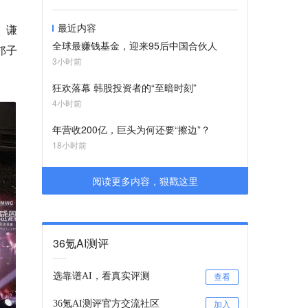
最近内容
、谦
全球最赚钱基金，迎来95后中国合伙人
邝子
3小时前
狂欢落幕 韩股投资者的“至暗时刻”
4小时前
年营收200亿，巨头为何还要“擦边”？
18小时前
阅读更多内容，狠戳这里
36氪AI测评
选靠谱AI，看真实评测
查看
36氪AI测评官方交流社区
加入