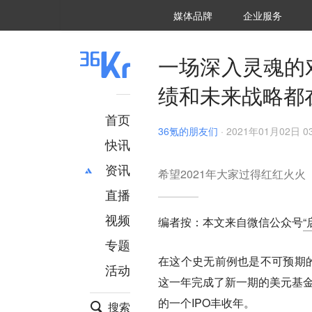
36氪Auto
数字时氪
企业号
未来消费
智能涌现
未来城市
启动Power on
媒体品牌
企业服务
企服点评
36氪出海
36氪研究院
潮生TIDE
36氪企服点评
36Kr研究院
36氪财经
职场bonus
36碳
后浪研究所
36Kr创新咨询
暗涌Waves
硬氪
氪睿研究院
一场深入灵魂的
绩和未来战略都
首页
36氪的朋友们
·
2021年01月02日 03
快讯
资讯
希望2021年大家过得红红火火
直播
最新
推荐
创投
财经
视频
编者按：本文来自微信公众号
“
汽车
AI
专题
科技
项目推荐
在这个史无前例也是不可预期的
活动
专精特新
安徽
这一年完成了新一期的美元基金
的一个IPO丰收年。
搜索