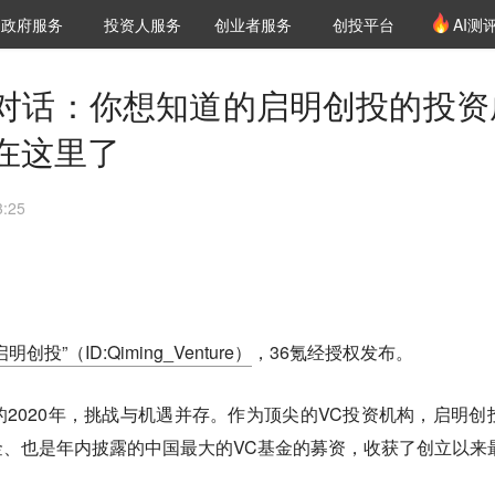
创投发布
项目推荐
核心服务
LP源计划
政府服务
投资人服务
创业者服务
创投平台
AI测
36氪Pro
VClub
VClub投资机构库
创投氪堂
城市之窗
投资机构职位推介
企业入驻
投资人认证
对话：你想知道的启明创投的投资
在这里了
:25
启明创投”（ID:Qiming_Venture）
，36氪经授权发布。
2020年，挑战与机遇并存。作为顶尖的VC投资机构，启明创
、也是年内披露的中国最大的VC基金的募资，收获了创立以来