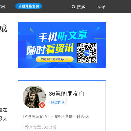
评网
搜索
登录
成
36氪的朋友们
特邀作者
投在
TA没有写简介，但内敛也是一种表达
最大
发表文章
50091
篇