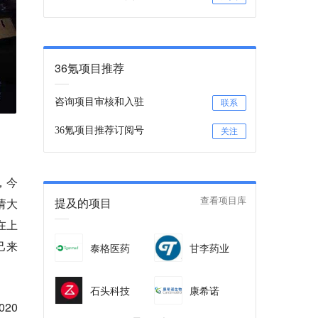
36氪项目推荐
咨询项目审核和入驻
联系
36氪项目推荐订阅号
关注
，今
提及的项目
请大
查看项目库
在上
己来
泰格医药
甘李药业
石头科技
康希诺
20