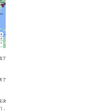
找了
表了
投决
们，