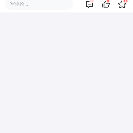
1
5
16
写评论...
5
好文章，需要你的鼓励
提及的项目
查看项目库
星星点点
保障性住房
品牌专题