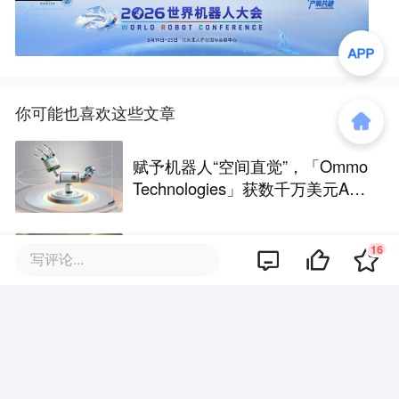
你可能也喜欢这些文章
赋予机器人“空间直觉”，「Ommo
Technologies」获数千万美元A轮
融资｜36氪首发
16
硬氪首发 | 硅光资深团队获数千
写评论...
万天使轮融资，瞄准CPO/OIO下
一代光互连解决方案
自研SNN类脑芯片、做医疗设备
的“上游大脑”，「米能科技」获数
千万元融资｜36氪首发