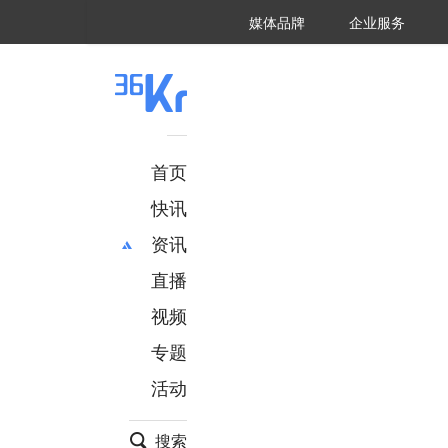
36氪Auto
数字时氪
企业号
未来消费
智能涌现
未来城市
启动Power on
媒体品牌
企业服务
企服点评
36氪出海
36氪研究院
潮生TIDE
36氪企服点评
36Kr研究院
36氪财经
职场bonus
36碳
后浪研究所
36Kr创新咨询
暗涌Waves
硬氪
氪睿研究院
首页
快讯
资讯
直播
最新
推荐
创投
财经
视频
汽车
AI
专题
科技
项目推荐
活动
专精特新
安徽
搜索