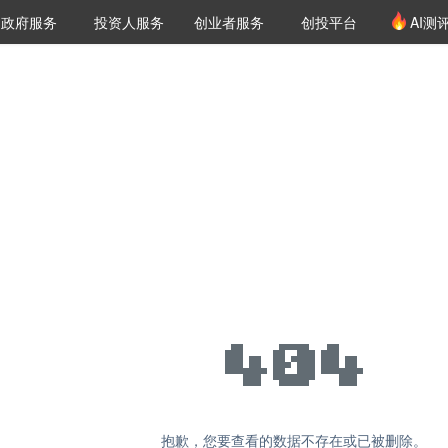
创投发布
项目推荐
核心服务
LP源计划
政府服务
投资人服务
创业者服务
创投平台
AI测
36氪Pro
VClub
VClub投资机构库
创投氪堂
城市之窗
投资机构职位推介
企业入驻
投资人认证
抱歉，您要查看的数据不存在或已被删除。