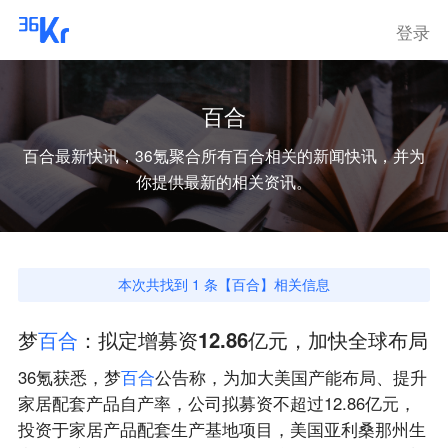
登录
百合
百合
最新快讯，36氪聚合所有
百合
相关的新闻快讯，并为
你提供最新的相关资讯。
本次共找到
1
条【
百合
】相关信息
梦
百
合
：拟定增募资12.86亿元，加快全球布局
36氪获悉，梦
百
合
公告称，为加大美国产能布局、提升
家居配套产品自产率，公司拟募资不超过12.86亿元，
投资于家居产品配套生产基地项目，美国亚利桑那州生