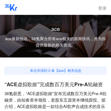
登录
ace
ace
最新快讯，36氪聚合所有
ace
相关的新闻快讯，并为你
提供最新的相关资讯。
本次共找到
3
条【
ace
】相关信息
“ACE虚拟歌姬”完成数百万美元Pre-A轮融资
36氪获悉，“ACE虚拟歌姬”宣布完成数百万美元Pre-A轮
融资，由知春资本领投，老股东五源资本继续跟投。据
介绍，ACE虚拟歌姬是一款结合AI歌声合成技术的音乐