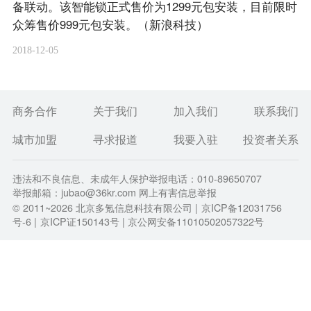
备联动。该智能锁正式售价为1299元包安装，目前限时
众筹售价999元包安装。（新浪科技）
2018-12-05
商务合作
关于我们
加入我们
联系我们
城市加盟
寻求报道
我要入驻
投资者关系
违法和不良信息、未成年人保护举报电话：010-89650707
举报邮箱：jubao@36kr.com 网上有害信息举报
© 2011~
2026
北京多氪信息科技有限公司 |
京ICP备12031756
号-6
|
京ICP证150143号
| 京公网安备11010502057322号