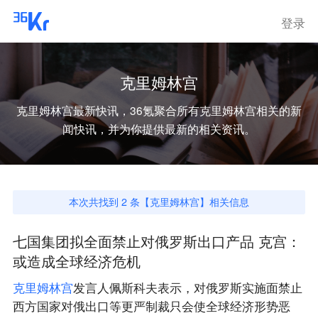
登录
克里姆林宫
克里姆林宫
最新快讯，36氪聚合所有
克里姆林宫
相关的新
闻快讯，并为你提供最新的相关资讯。
本次共找到
2
条【
克里姆林宫
】相关信息
七国集团拟全面禁止对俄罗斯出口产品 克宫：
或造成全球经济危机
克
里
姆
林
宫
发言人佩斯科夫表示，对俄罗斯实施面禁止
西方国家对俄出口等更严制裁只会使全球经济形势恶