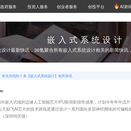
创投发布
项目推荐
核心服务
LP源计划
政府服务
投资人服务
创业者服务
创投平台
AI测
36氪Pro
VClub
VClub投资机构库
创投氪堂
城市之窗
投资机构职位推介
企业入驻
投资人认证
嵌入式系统设计
统设计
最新快讯，36氪聚合所有
嵌入式系统设计
相关的新闻快讯
本次共找到
1
条【
嵌入式系统设计
】相关快讯
产
向嵌入式端的边缘人工智能芯片IPU取得阶段性成果，计划今年年中流片
，云天励飞AI芯片的技术路线是通过设计一系列面向多层神经网络的可编程
。（深圳特区报）