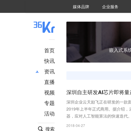
36氪Auto
数字时氪
企业号
未来消费
智能涌现
未来城市
启动Power on
媒体品牌
企业服务
企服点评
36氪出海
36氪研究院
潮生TIDE
36氪企服点评
36Kr研究院
36氪财经
职场bonus
36碳
后浪研究所
36Kr创新咨询
暗涌Waves
硬氪
氪睿研究院
首页
嵌入式系
快讯
资讯
直播
最新
推荐
创投
财经
视频
深圳自主研发AI芯片即将量
汽车
AI
专题
深圳企业云天励飞正在研发的一款面
科技
项目推荐
2019年上半年正式商用。据介绍
活动
专精特新
安徽
器，应对人工智能算法的快速迭代
2018-04-27
搜索