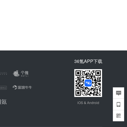
36氪APP下载
iOS & Android