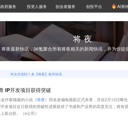
创投发布
项目推荐
核心服务
LP源计划
政府服务
投资人服务
创业者服务
创投平台
AI测
36氪Pro
VClub
VClub投资机构库
创投氪堂
城市之窗
投资机构职位推介
企业入驻
投资人认证
将夜
将夜
最新快讯，36氪聚合所有
将夜
相关的新闻快讯，并为你提
本次共找到
1
条【
将夜
】相关快讯
青 IP开发项目获得突破
白金作家猫腻的小说《
将
夜
》同名改编电视剧正式杀青，并在2月12日曝光
IP开发项目近日获得的突破性进展获得了书迷和产业界的高度关注，将有
再上新台阶。（e公司）