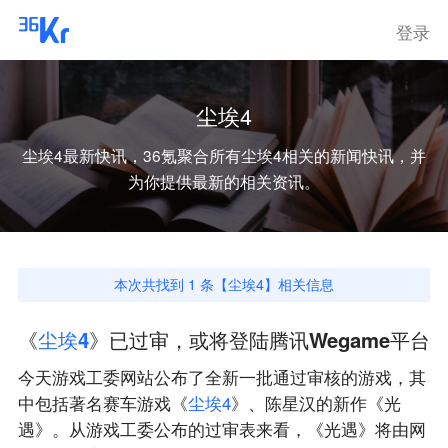
登录
尘埃4
尘埃4
最新快讯，36氪聚合所有
尘埃4
相关的新闻快讯，并
为你提供最新的相关资讯。
本次共找到
1
条【
尘埃4
】相关信息
《
尘
埃
4
》已过审，或将登陆腾讯Wegame平台
今天游戏工委网站公布了全新一批通过审核的游戏，其
中包括著名赛车游戏《
尘
埃
4
》、陈星汉的新作《光
遇》。从游戏工委公布的过审表来看，《光遇》将由网