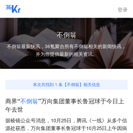
登录
不倒翁
不倒翁
最新快讯，36氪聚合所有
不倒翁
相关的新闻快讯，
并为你提供最新的相关资讯。
本次共找到
1
条【
不倒翁
】相关信息
商界“
不
倒
翁
”万向集团董事长鲁冠球于今日上
午去世
据棱镜公众号消息，10月25日，腾讯《一线》从多个信
源处获悉，万向集团董事长鲁冠球于10月25日上午因病