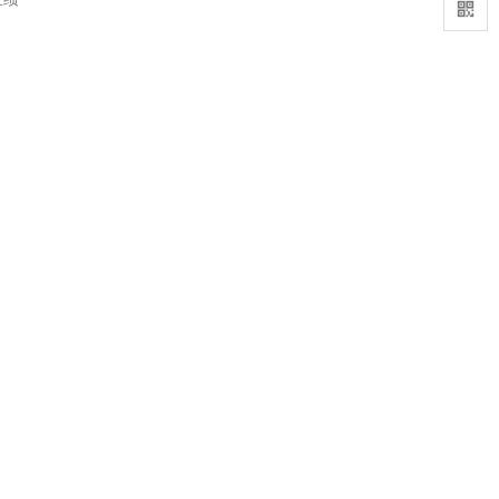
商
股
相关