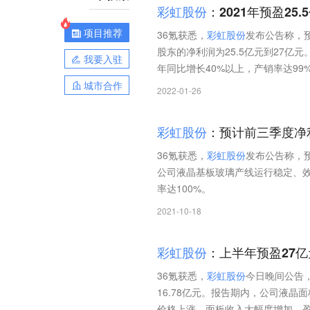
彩
虹
股
份
：2021年预盈25
项目推荐
36氪获悉，
彩
虹
股
份
发布公告称，
股东的净利润为25.5亿元到27
我要入驻
年同比增长40%以上，产销率达9
城市合作
2022-01-26
彩
虹
股
份
：预计前三季度净利
36氪获悉，
彩
虹
股
份
发布公告称，预
公司液晶基板玻璃产线运行稳定、效
率达100%。
2021-10-18
彩
虹
股
份
：上半年预盈27亿
36氪获悉，
彩
虹
股
份
今日晚间公告，
16.78亿元。报告期内，公司液
价格上涨，面板收入大幅度增加，