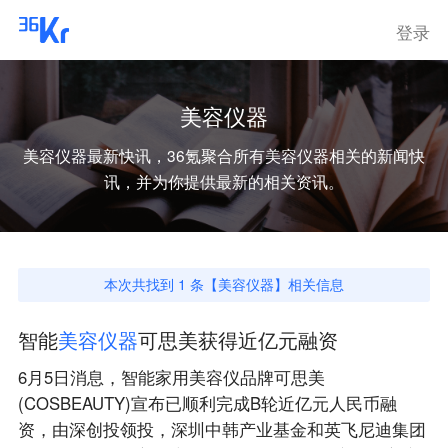
登录
美容仪器
美容仪器
最新快讯，36氪聚合所有
美容仪器
相关的新闻快
讯，并为你提供最新的相关资讯。
本次共找到
1
条【
美容仪器
】相关信息
智能
美
容
仪
器
可思美获得近亿元融资
6月5日消息，智能家用美容仪品牌可思美
(COSBEAUTY)宣布已顺利完成B轮近亿元人民币融
资，由深创投领投，深圳中韩产业基金和英飞尼迪集团