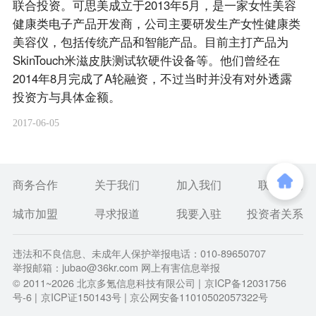
联合投资。可思美成立于2013年5月，是一家女性美容
健康类电子产品开发商，公司主要研发生产女性健康类
美容仪，包括传统产品和智能产品。目前主打产品为
SkinTouch米滋皮肤测试软硬件设备等。他们曾经在
2014年8月完成了A轮融资，不过当时并没有对外透露
投资方与具体金额。
2017-06-05
商务合作
关于我们
加入我们
联系我们
城市加盟
寻求报道
我要入驻
投资者关系
违法和不良信息、未成年人保护举报电话：010-89650707
举报邮箱：jubao@36kr.com 网上有害信息举报
© 2011~
2026
北京多氪信息科技有限公司 |
京ICP备12031756
号-6
|
京ICP证150143号
| 京公网安备11010502057322号