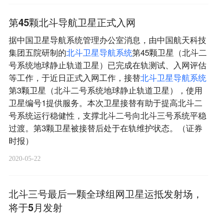
第45颗北斗导航卫星正式入网
据中国卫星导航系统管理办公室消息，由中国航天科技
集团五院研制的
北
斗
卫
星
导
航
系
统
第45颗卫星（北斗二
号系统地球静止轨道卫星）已完成在轨测试、入网评估
等工作，于近日正式入网工作，接替
北
斗
卫
星
导
航
系
统
第3颗卫星（北斗二号系统地球静止轨道卫星），使用
卫星编号1提供服务。本次卫星接替有助于提高北斗二
号系统运行稳健性，支撑北斗二号向北斗三号系统平稳
过渡。第3颗卫星被接替后处于在轨维护状态。（证券
时报）
2020-05-22
北斗三号最后一颗全球组网卫星运抵发射场，
将于5月发射