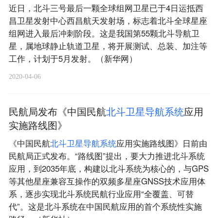
近日，北斗三号最后一颗全球组网卫星已于4日运抵西
昌卫星发射中心西昌航天发射场，标志着北斗全球星座
组网进入最后冲刺阶段。这是我国第55颗北斗导航卫
星，属地球静止轨道卫星，将开展测试、总装、加注等
工作，计划于5月发射。（新华网）
2020-04-06
民航局发布《中国民航
北
斗
卫
星
导
航
系
统
应用
实施路线图》
《中国民航
北
斗
卫
星
导
航
系
统
应用实施路线图》日前由
民航局正式发布。“路线图”提出，要大力推进北斗系统
应用，到2035年底，构建以北斗系统为核心的，与GPS
等其他星座兼容互操作的双频多星座GNSS技术应用体
系，逐步实现北斗系统民航行业应用“全覆盖、可替
代”。这是北斗系统在中国民航应用的首个系统性实施