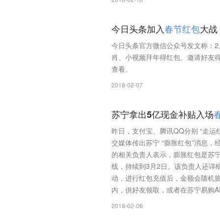
今日头条加入
春
节
红
包
大战
今日头条官方微信公众号发文称：2月
肖、小视频拜年得红包、邀请好友得
查看。
2018-02-07
苏宁拿出5亿现金补贴入场
昨日，支付宝、腾讯QQ分别 “走运红
交媒体传出苏宁 “膨胀红包”消息
的相关负责人表示，膨胀红包是苏
线，持续到3月2日。该负责人还详
动，进行红包充值后，金额会随机膨
内，供好友领取，或者在苏宁易购A
2018-02-06