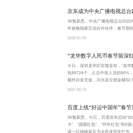
京东成为中央广播电视总台2
36氪获悉，中央广播电视总台202
年春晚独家互动合作伙伴。春节期间
2022-01-05
“龙华数字人民币春节留深红
今日，深圳龙华区官微宣布，“龙华数
包89724个，占总中签人员的90%
额外自发充值，共涉及交易金额52.
2021-02-10
百度上线“好运中国年”春节
36氪获悉，今日，百度宣布启动“202
卡”、“团圆红包”、“拜年红包”等
请一位神秘嘉宾为全民发拜年红包，