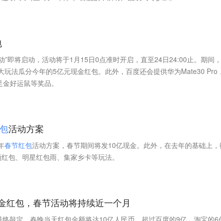
包
”即将启动，活动将于1月15日0点准时开启，直至24日24:00止。期间
大玩法瓜分今年的5亿元现金红包。此外，百度还会提供华为Mate30 Pro 
足金好运鼠等奖品。
包
活动方案
年
春
节
红
包
活动方案，春节期间将发10亿现金。此外，在去年的基础上，
频红包、明星红包雨、集家乡卡等玩法。
金红包，春节活动将持续近一个月
最终敲定，春晚当天红包金额将达10亿人民币，超过百度的9亿、淘宝的6