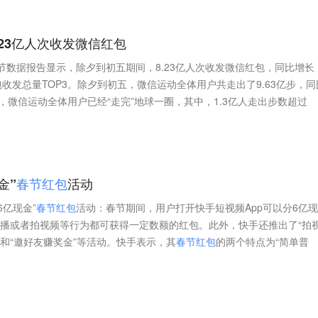
.23亿人次收发微信红包
春节数据报告显示，除夕到初五期间，8.23亿人次收发微信红包，同比增长
包收发总量TOP3。除夕到初五，微信运动全体用户共走出了9.63亿步，同
算，微信运动全体用户已经“走完”地球一圈，其中，1.3亿人走出步数超过
金”
春
节
红
包
活动
6亿现金”
春
节
红
包
活动：春节期间，用户打开快手短视频App可以分6亿
看直播或者拍视频等行为都可获得一定数额的红包。此外，快手还推出了“拍
雨”和“邀好友赚奖金”等活动。快手表示，其
春
节
红
包
的两个特点为“简单普