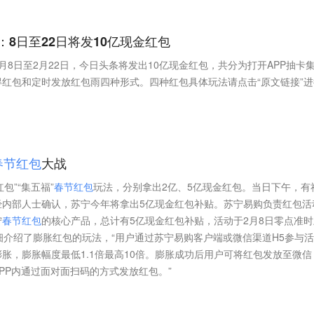
：8日至22日将发10亿现金红包
8日至2月22日，今日头条将发出10亿现金红包，共分为打开APP抽卡
红包和定时发放红包雨四种形式。四种红包具体玩法请点击“原文链接”进
春
节
红
包
大战
包”“集五福”
春
节
红
包
玩法，分别拿出2亿、5亿现金红包。当日下午，有
，经内部人士确认，苏宁今年将拿出5亿现金红包补贴。苏宁易购负责红包活
宁
春
节
红
包
的核心产品，总计有5亿现金红包补贴，活动于2月8日零点准时
细介绍了膨胀红包的玩法，“用户通过苏宁易购客户端或微信渠道H5参与活
胀，膨胀幅度最低1.1倍最高10倍。膨胀成功后用户可将红包发放至微信
PP内通过面对面扫码的方式发放红包。”