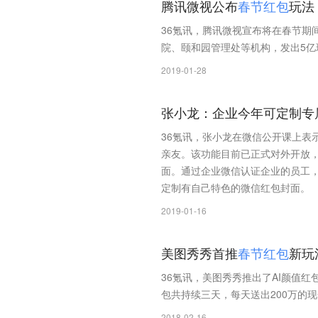
腾讯微视公布
春
节
红
包
玩法
36氪讯，腾讯微视宣布将在春节期
院、颐和园管理处等机构，发出5亿现
2019-01-28
张小龙：企业今年可定制专
36氪讯，张小龙在微信公开课上表
亲友。该功能目前已正式对外开放
面。通过企业微信认证企业的员工，
定制有自己特色的微信红包封面。
2019-01-16
美图秀秀首推
春
节
红
包
新玩
36氪讯，美图秀秀推出了AI颜值
包共持续三天，每天送出200万的
2018-02-16