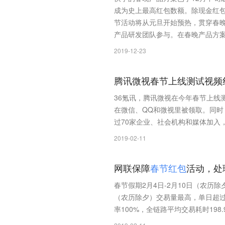
成为史上最高红包数额。除现金红
节活动将从元旦开始预热，贯穿春
产品研发团队参与。在春晚产品方案、
2019-12-23
腾讯微视春节上线测试视频红
36氪讯，腾讯微视在今年春节上线测试
在微信、QQ和微视里被领取。同时
过70家企业、社会机构和媒体加入
2019-02-11
网联保障
春
节
红
包
活动，处
春节假期2月4日-2月10日（农历
（农历除夕）交易量最高，单日超过9
率100%，全链路平均交易耗时198