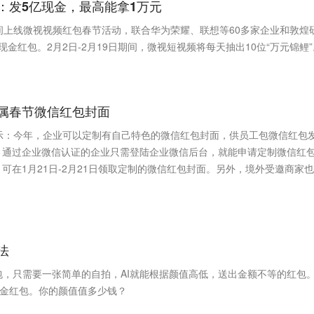
：发5亿现金，最高能拿1万元
间上线微视视频红包春节活动，联合华为荣耀、联想等60多家企业和敦煌
金红包。2月2日-2月19日期间，微视短视频将每天抽出10位“万元锦鲤”
属春节微信红包封面
示：今年，企业可以定制有自己特色的微信红包封面，供员工包微信红包
，通过企业微信认证的企业只需登陆企业微信后台，就能申请定制微信红
可在1月21日-2月21日领取定制的微信红包封面。另外，境外受邀商家
法
红包，只需要一张简单的自拍，AI就能根据颜值高低，送出金额不等的红包
现金红包。你的颜值值多少钱？