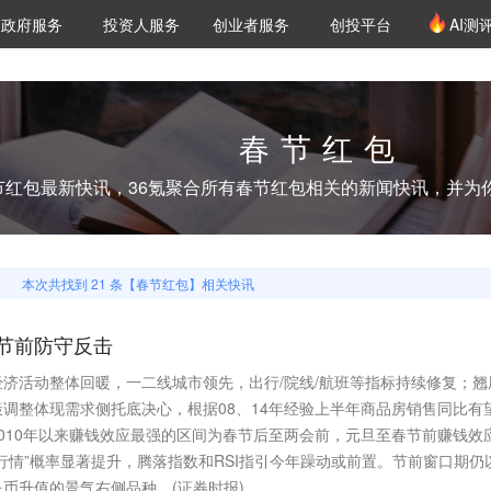
创投发布
项目推荐
核心服务
LP源计划
政府服务
投资人服务
创业者服务
创投平台
AI测
36氪Pro
VClub
VClub投资机构库
创投氪堂
城市之窗
投资机构职位推介
企业入驻
投资人认证
春节红包
节红包
最新快讯，36氪聚合所有
春节红包
相关的新闻快讯，并为
本次共找到
21
条【
春节红包
】相关快讯
节前防守反击
济活动整体回暖，一二线城市领先，出行/院线/航班等指标持续修复；翘
调整体现需求侧托底决心，根据08、14年经验上半年商品房销售同比有
010年以来赚钱效应最强的区间为春节后至两会前，元旦至春节前赚钱效
行情”概率显著提升，腾落指数和RSI指引今年躁动或前置。节前窗口期仍
币升值的景气右侧品种。(证券时报)