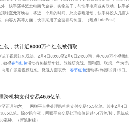
包外，快手还将派发电商代金券、实物若干，与快手电商业务联动。快手
晚顶峰至元宵晚会，将近一个月的时间。此次春晚活动，快手将投入几百
内容方案等方面，快手采用了全面赛马制度。（晚点LatePost）
包，共计近8000万个红包被领取
了视频红包玩法。2月4日00:00至2月6日24:00间，共7809万个视频
，微视
春
节
红
包
活动有包括新华社、敦煌研究院、颐和园、联想、华为等
，向用户派发视频红包。微视方面表示，
春
节
红
包
活动将持续到2月19日
理跨机构支付交易45.5亿笔
除夕至正月初六），网联平台共处理跨机构支付交易45.5亿笔。其中2月4日
.65亿笔。除夕跨年夜，网联平台交易处理峰值超过4.4万笔/秒，系统
.98毫秒。（新浪财经）