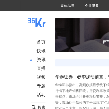
36氪Auto
数字时氪
企业号
未来消费
智能涌现
未来城市
启动Power on
媒体品牌
企业服务
企服点评
36氪出海
36氪研究院
潮生TIDE
36氪企服点评
36Kr研究院
36氪财经
职场bonus
36碳
后浪研究所
36Kr创新咨询
暗涌Waves
硬氪
氪睿研究院
首页
春
快讯
资讯
直播
最新
推荐
创投
财经
视频
华泰证券：春季躁动前置，
汽车
AI
专题
华泰证券指出，高频数据显示线下经
科技
项目推荐
行情下地产销售回暖，房贷利率政策
活动
专精特新
安徽
来拐点。市场关注春季躁动节奏，2
等，市场处于低位的年份出现“红包
搜索
防守反击为主，超配顺下游、顺人民