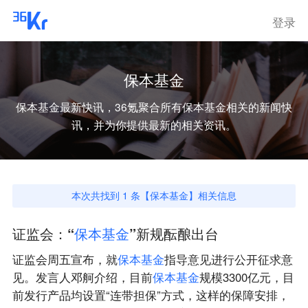
登录
保本基金
保本基金
最新快讯，36氪聚合所有
保本基金
相关的新闻快
讯，并为你提供最新的相关资讯。
本次共找到
1
条【
保本基金
】相关信息
证监会：“
保
本
基
金
”新规酝酿出台
证监会周五宣布，就
保
本
基
金
指导意见进行公开征求意
见。发言人邓舸介绍，目前
保
本
基
金
规模3300亿元，目
前发行产品均设置“连带担保”方式，这样的保障安排，