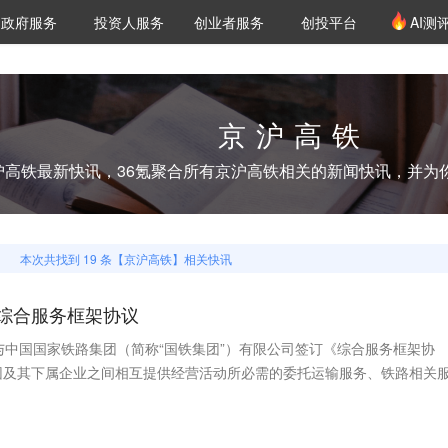
创投发布
项目推荐
核心服务
LP源计划
政府服务
投资人服务
创业者服务
创投平台
AI测
36氪Pro
VClub
VClub投资机构库
创投氪堂
城市之窗
投资机构职位推介
企业入驻
投资人认证
京沪高铁
沪高铁
最新快讯，36氪聚合所有
京沪高铁
相关的新闻快讯，并为
本次共找到
19
条【
京沪高铁
】相关快讯
综合服务框架协议
与中国国家铁路集团（简称“国铁集团”）有限公司签订《综合服务框架协
团及其下属企业之间相互提供经营活动所必需的委托运输服务、铁路相关