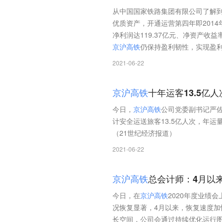
从中国国家铁路集团有限公司了解
优质资产，开通运营第四年即2014年
净利润达119.37亿元、净资产收
京
沪
高
铁
仍保持盈利韧性，实现盈利4
2021-06-22
京
沪
高
铁
十年运客13.5亿人
今日，
京
沪
高
铁
公司党委副书记严
计安全运送旅客13.5亿人次，年运量由
（21世纪经济报道）
2021-06-22
京
沪
高
铁
总会计师：4月以
今日，在
京
沪
高
铁
2020年度业绩
况恢复显著，4月以来，恢复速度加
长空间，公司会通过持续优化运行