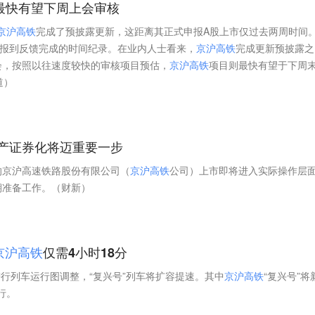
，最快有望下周上会审核
京
沪
高
铁
完成了预披露更新，这距离其正式申报A股上市仅过去两周时间
申报到反馈完成的时间纪录。在业内人士看来，
京
沪
高
铁
完成更新预披露之
会，按照以往速度较快的审核项目预估，
京
沪
高
铁
项目则最快有望于下周
道）
产证券化将迈重要一步
的京沪高速铁路股份有限公司（
京
沪
高
铁
公司）上市即将进入实际操作层
期准备工作。（财新）
京
沪
高
铁
仅需4小时18分
进行列车运行图调整，“复兴号”列车将扩容提速。其中
京
沪
高
铁
“复兴号”将
行。