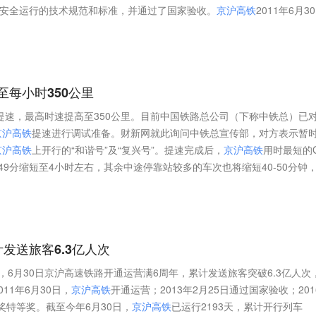
里安全运行的技术规范和标准，并通过了国家验收。
京
沪
高
铁
2011年6月3
至每小时350公里
提速，最高时速提高至350公里。目前中国铁路总公司（下称中铁总）已
京
沪
高
铁
提速进行调试准备。财新网就此询问中铁总宣传部，对方表示暂
京
沪
高
铁
上开行的“和谐号”及“复兴号”。提速完成后，
京
沪
高
铁
用时最短的
9分缩短至4小时左右，其余中途停靠站较多的车次也将缩短40-50分钟
发送旅客6.3亿人次
，6月30日京沪高速铁路开通运营满6周年，累计发送旅客突破6.3亿人次
11年6月30日，
京
沪
高
铁
开通运营；2013年2月25日通过国家验收；201
步奖特等奖。截至今年6月30日，
京
沪
高
铁
已运行2193天，累计开行列车