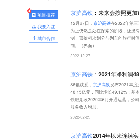
京
沪
高
铁
：未来会按照更加
项目推荐
12月27日，
京
沪
高
铁
在2022年第
我要入驻
为止仍然是处在探索的阶段，还没
制，票价档次划分与列车的旅行时
城市合作
制。（界面）
2022-12-27
京
沪
高
铁
：2021年净利润48
36氪获悉，
京
沪
高
铁
发布2021年度
48.15亿元，同比增长49.12%
铁肥湖段2020年6月开通运营，
服务收入增加。
2022-02-25
京
沪
高
铁
2014年以来连续