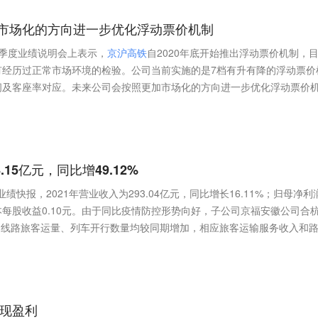
市场化的方向进一步优化浮动票价机制
三季度业绩说明会上表示，
京
沪
高
铁
自2020年底开始推出浮动票价机制，
有经历过正常市场环境的检验。公司当前实施的是7档有升有降的浮动票价
间及客座率对应。未来公司会按照更加市场化的方向进一步优化浮动票价
.15亿元，同比增49.12%
业绩快报，2021年营业收入为293.04亿元，同比增长16.11%；归母净利
；基本每股收益0.10元。由于同比疫情防控形势向好，子公司京福安徽公司合
公司线路旅客运量、列车开行数量均较同期增加，相应旅客运输服务收入和
实现盈利