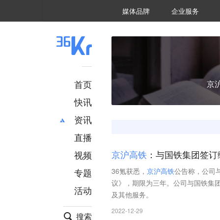
36氪Auto
数字时氪
企业号
未来消费
智能涌现
未来城市
启动Power on
媒体品牌
企业服务
企服点评
36氪出海
36氪研究院
潮生TIDE
36氪企服点评
36Kr研究院
36氪财经
职场bonus
36碳
后浪研究所
36Kr创新咨询
暗涌Waves
硬氪
氪睿研究院
首页
京
快讯
资讯
直播
最新
推荐
创投
财经
视频
京
沪
高
铁
：与国铁集团签订
汽车
AI
专题
36氪获悉，
京
沪
高
铁
公告称，公司
科技
项目推荐
议》，期限为三年。公司与国铁集
活动
专精特新
安徽
及其他服务。
2022-12-29
搜索