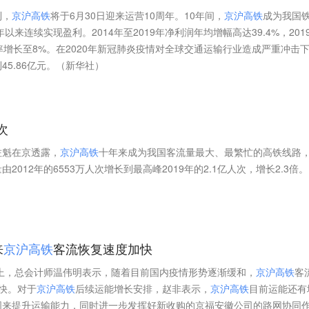
到，
京
沪
高
铁
将于6月30日迎来运营10周年。10年间，
京
沪
高
铁
成为我国
以来连续实现盈利。2014年至2019年净利润年均增幅高达39.4%，201
益率增长至8%。在2020年新冠肺炎疫情对全球交通运输行业造成严重冲击
5.86亿元。（新华社）
次
佐魁在京透露，
京
沪
高
铁
十年来成为我国客流量最大、最繁忙的高铁线路
2012年的6553万人次增长到最高峰2019年的2.1亿人次，增长2.3倍。
来
京
沪
高
铁
客流恢复速度加快
会上，总会计师温伟明表示，随着目前国内疫情形势逐渐缓和，
京
沪
高
铁
客
快。对于
京
沪
高
铁
后续运能增长安排，赵非表示，
京
沪
高
铁
目前运能还有
图来提升运输能力，同时进一步发挥好新收购的京福安徽公司的路网协同