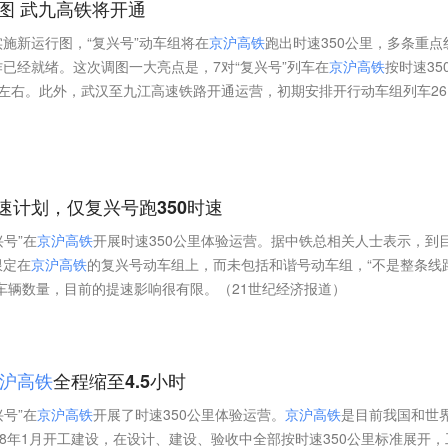
图 武九高铁将开通
施新运行图，“复兴号”动车组将在
京
沪
高
铁
跑出时速350公里，多条重点
已经就绪。这次调图一大亮点是，7对“复兴号”列车在
京
沪
高
铁
按时速35
左右。此外，武汉至九江高速铁路开通运营，初期安排开行动车组列车26
速计划，仅复兴号跑350时速
兴号”在
京
沪
高
铁
开展时速350公里体验运营。据中铁总相关人士表示，到
限定在
京
沪
高
铁
的复兴号动车组上，而未包括和谐号动车组，“不是整条线
车辆数量，目前的提速影响很有限。（21世纪经济报道）
沪
高
铁
全程缩至4.5小时
兴号”在
京
沪
高
铁
开展了时速350公里体验运营。
京
沪
高
铁
是目前我国和世
08年1月开工建设，在设计、建设、验收中全部按时速350公里标准展开，