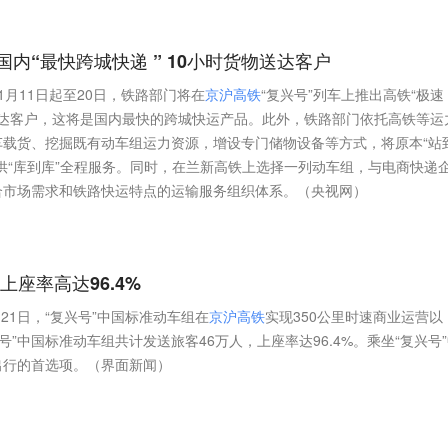
内“最快跨城快递 ” 10小时货物送达客户
月11日起至20日，铁路部门将在
京
沪
高
铁
“复兴号”列车上推出高铁“极速
送达客户，这将是国内最快的跨城快运产品。此外，铁路部门依托高铁等运
车载货、挖掘既有动车组运力资源，增设专门储物设备等方式，将原本“站
供“库到库”全程服务。同时，在兰新高铁上选择一列动车组，与电商快递
合市场需求和铁路快运特点的运输服务组织体系。（央视网）
上座率高达96.4%
月21日，“复兴号”中国标准动车组在
京
沪
高
铁
实现350公里时速商业运营以
兴号”中国标准动车组共计发送旅客46万人，上座率达96.4%。乘坐“复兴号
出行的首选项。（界面新闻）