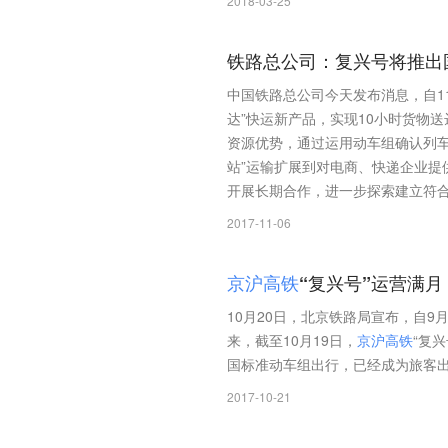
2018-03-25
铁路总公司：复兴号将推出国
中国铁路总公司今天发布消息，自11
达”快运新产品，实现10小时货物
资源优势，通过运用动车组确认列
站”运输扩展到对电商、快递企业提
开展长期合作，进一步探索建立符
2017-11-06
京
沪
高
铁
“复兴号”运营满月 
10月20日，北京铁路局宣布，自9
来，截至10月19日，
京
沪
高
铁
“复
国标准动车组出行，已经成为旅客
2017-10-21