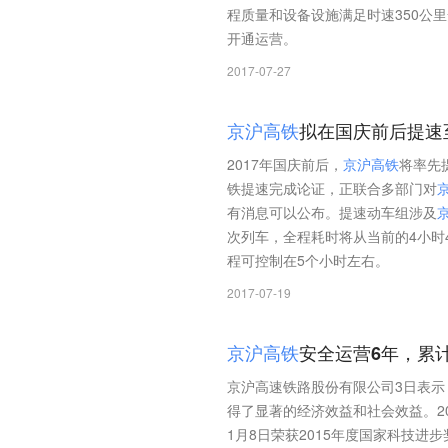
程质量和设备设施满足时速350公
开通运营。
2017-07-27
京
沪
高
铁
拟在国庆前后提速
2017年国庆前后，
京
沪
高
铁
将率先
铁提速完成论证，正联合多部门对
有消息可以公布。提速动车组涉及
次列车，全程耗时将从当前的4小时4
程可控制在5个小时左右。
2017-07-19
京
沪
高
铁
安全运营6年，累计
京沪高速铁路股份有限公司3日表示
得了显著的经济效益和社会效益。20
1月8日荣获2015年度国家科技进