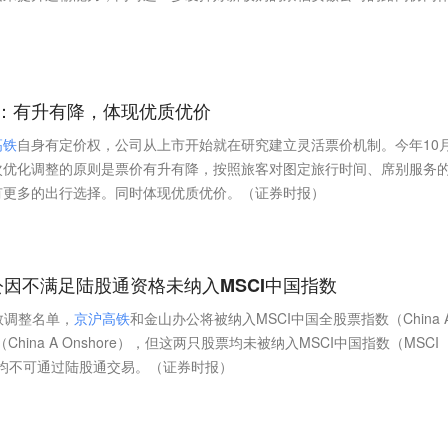
：有升有降，体现优质优价
高
铁
自身有定价权，公司从上市开始就在研究建立灵活票价机制。今年10
次优化调整的原则是票价有升有降，按照旅客对图定旅行时间、席别服务
有更多的出行选择。同时体现优质优价。（证券时报）
因不满足陆股通资格未纳入MSCI中国指数
数调整名单，
京
沪
高
铁
和金山办公将被纳入MSCI中国全股票指数（China A
（China A Onshore），但这两只股票均未被纳入MSCI中国指数（MSCI
票目前均不可通过陆股通交易。（证券时报）