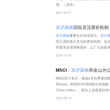
用。（澎湃）
2021-05-07
京
沪
高
铁
回应灵活票价机制
京
沪
高
铁
董事长刘洪润表示，
京
沪
司已适时推出灵活的票价机制。这
同需求合理调整票价，让广大旅客
2020-11-02
MSCI：
京
沪
高
铁
和金山办公
MSCI官方表示，根据2月份季度指
Shares）和MSCI中国A股在岸指数
China Index），因为上述股
2020-02-13