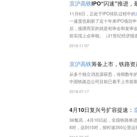
京
沪
高
铁
IPO“闪速”推进
11月6日，正处于IPO排队过程中的
一速度也刷新了近十年来IPO项目
后，接踵而至的就是初审会和发审
前实现上会审核。（21世纪经济报
2019-11-07
京
沪
高
铁
筹备上市，铁路资
从多个独立消息源获悉，传闻数年
中国铁路总公司目前已着手上市前
2018-07-17
4月10日复兴号扩容提速：
36氪讯，4月10日起，全国铁路将
8对，达到15对，按时速350公里运