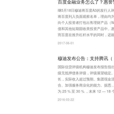
百度金融业务怎么了？惠誉
继5月18日穆迪将百度A3的发行
将百度列入负面观察名单，理由均为
向个人投资者打包出售理财产品（
债和其他短期固收类投资产品中。
而百度在推升杠杆水平的同时，还
2017-06-01
穆迪发布公告：支持腾讯（ 007
国际信贷评级机构穆迪发布报告指出，
级无抵押债务评级，评级展望稳定
长，实际收入超过预期。集团现金
合、加强服务商业化的能力。据悉
为 25 % 至 30 % ，未来 12 — 
2016-03-22