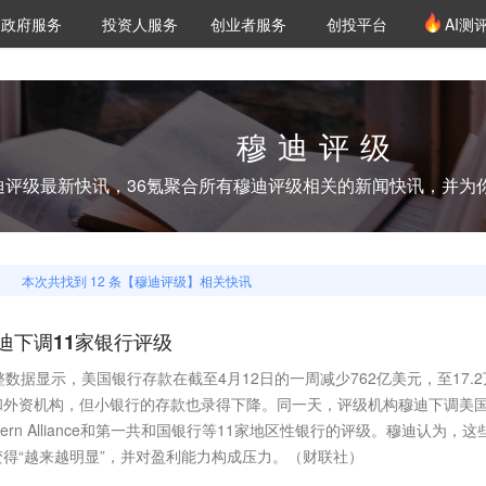
创投发布
项目推荐
核心服务
LP源计划
政府服务
投资人服务
创业者服务
创投平台
AI测
36氪Pro
VClub
VClub投资机构库
创投氪堂
城市之窗
投资机构职位推介
企业入驻
投资人认证
穆迪评级
迪评级
最新快讯，36氪聚合所有
穆迪评级
相关的新闻快讯，并为
本次共找到
12
条【
穆迪评级
】相关快讯
迪下调11家银行评级
数据显示，美国银行存款在截至4月12日的一周减少762亿美元，至17.2
和外资机构，但小银行的存款也录得下降。同一天，评级机构穆迪下调美
tern Alliance和第一共和国银行等11家地区性银行的评级。穆迪认为，这
得“越来越明显”，并对盈利能力构成压力。（财联社）