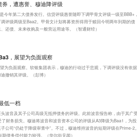
元债券，遭惠誉、穆迪降评级
这是今年第二大债券发行。信贷评级惠誉随即下调甲骨文评级一级至BBB+
调评级两级至Baa2。甲骨文计划将募资所得用于赎回今明两年到期的债
息、还债、未来收购及一般营运用途等。（智通财经）
Ba3，展望为负面观察
展望为负面观察。软银集团表示，穆迪的行动过于悲观，下调评级没有依
穆迪撤销其评级。（彭博）
最低一档
巨头波音及其子公司高级无抵押债务的评级。此前波音报告称，由于其广
蒙受了财务损失。穆迪将波音和波音资本公司的评级从A3降级为Baa1，为
公司“仍处于降级审查中”。不过，穆迪维持波音的短期评级在Prime-2
构)短期债务偿付能力较强。（华尔街见闻）