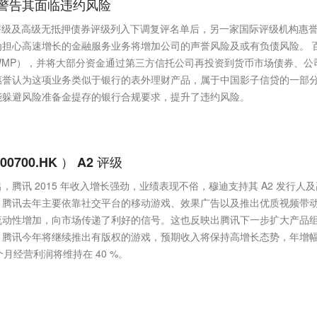
警告其面临违约风险
人评级及高级无抵押债券评级列入下调复评名单后，另一家国际评级机构惠
担心高速增长的金融服务业务将增加公司的声誉风险及或有负债风险。 
WMP），并将大部分资金通过第三方信托公司再投资到货币市场债券、公
惠誉认为这项业务类似于银行的表外理财产品，属于中国影子信贷的一部
能躲避风险准备金提存的银行合规要求，提升了违约风险。
00.HK ） A2 评级
腾讯 2015 年收入增长强劲，业绩表现不俗，穆迪支持其 A2 发行人及
。腾讯去年主要依靠社交平台的移动游戏、效果广告以及推出优质视频带
流动性增加，向市场传递了利好的信号。这也反映出腾讯下一步扩大产品
，腾讯今年将继续推出有版权的游戏，预期收入将保持高增长态势，年增
18 个月经营利润将维持在 40 %。