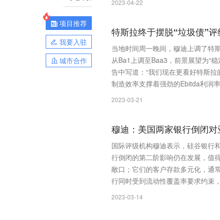
2023-04-22
项目推荐
特斯拉终于摆脱“垃圾债”评
我要入驻
当地时间周一晚间，穆迪上调了特斯
从Ba1上调至Baa3，前景展望为
城市合作
告中写道：“我们现在更看好特斯
制造效率支撑着强劲的Ebitda利
2023-03-21
穆迪：美国两家银行倒闭对
国际评级机构穆迪表示，硅谷银行和S
行倒闭的第二阶影响仍在发展，值
敞口；它们的客户存款多元化，通
行同时受到流动性覆盖率要求约束
2023-03-14