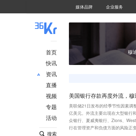
36氪Auto
数字时氪
企业号
未来消费
智能涌现
未来城市
启动Power on
媒体品牌
企业服务
企服点评
36氪出海
36氪研究院
潮生TIDE
36氪企服点评
36Kr研究院
36氪财经
职场bonus
36碳
后浪研究所
36Kr创新咨询
暗涌Waves
硬氪
氪睿研究院
首页
穆
快讯
资讯
直播
最新
推荐
创投
财经
视频
美国银行存款再度外流，穆
汽车
AI
专题
美联储21日发布的经季节性因素调整
科技
项目推荐
亿美元。外流主要出现在大型银行
活动
专精特新
安徽
众银行、夏威夷银行、Zions、Wes
行在管理资产和负债方面的风险正变
搜索