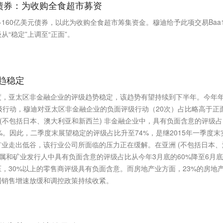
元债券：为收购全食超市募资
160亿美元债券，以此为收购全食超市筹集资金。穆迪给予此项交易Baa
“稳定”上调至“正面”。
趋稳定
度，亚太区非金融企业的评级趋势稳定，该趋势有望持续到下半年。今年
级行动，穆迪对亚太区非金融企业的负面评级行动（20次）占比略高于正
 (不包括日本、澳大利亚和新西兰) 非金融企业中，具有负面含意的评级
9%。因此，二季度末展望稳定的评级占比升至74%，是继2015年一季度末
矿业走出低谷，该行业公司所面临的压力正在缓解。在亚洲 (不包括日本、
金属和矿业发行人中具有负面含意的评级占比从今年3月底的60%降至6月
压，30%以上的零售商评级具有负面含意。而房地产业方面，23%的房地
国销售增速放缓和调控政策持续收紧。