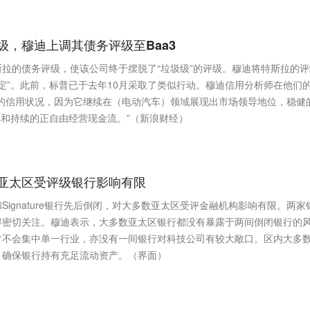
级，穆迪上调其债务评级至Baa3
拉的债务评级，使该公司终于摆脱了“垃圾级”的评级。穆迪将特斯拉的评
“稳定”。此前，标普已于去年10月采取了类似行动。穆迪信用分析师在他们
拉的信用状况，因为它继续在（电动汽车）领域展现出市场领导地位，稳健
润率和持续的正自由经营现金流。”（新浪财经）
亚太区受评级银行影响有限
ignature银行先后倒闭，对大多数亚太区受评金融机构影响有限。两家
得密切关注。穆迪表示，大多数亚太区银行都没有暴露于两间倒闭银行的
常不会集中单一行业，亦没有一间银行对科技公司有较大敞口。区内大多
，确保银行持有充足流动资产。（界面）