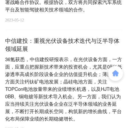
署战略合作协议。根据协议，双方将共同探索汽车系统
平台及智能驾驶相关技术领域的合作。
2023-05-12
中信建投：重视光伏设备技术迭代与泛半导体
领域延展
36氪获悉，中信建投研报表示，在光伏设备方面，一方
面，应重点把握新技术带来的投资机会，尤其是0到1低
渗透率高成长阶段设备企业的估值提升机会；薄膜电池
方面关注钙钛矿电池发展；晶硅电池方面，关注
TOPCon电池放量带来的业绩增长机遇，以及HJT电池
0BB、铜电镀等新技术导入机会。另一方面，我们认为
应当持续关注光伏设备企业在泛半导体领域的业务延
展，不断打开长期成长空间，构筑新的增长曲线，平台
化布局保障业绩的长期稳健增长。