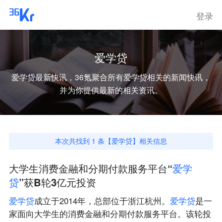
登录
爱学贷
爱学贷
最新快讯，36氪聚合所有
爱学贷
相关的新闻快讯，
并为你提供最新的相关资讯。
本次共找到
1
条【
爱学贷
】相关信息
大学生消费金融和分期付款服务平台“
爱
学
贷
”获B轮3亿元投资
爱
学
贷
成立于2014年，总部位于浙江杭州。
爱
学
贷
是一
家面向大学生的消费金融和分期付款服务平台。该轮投