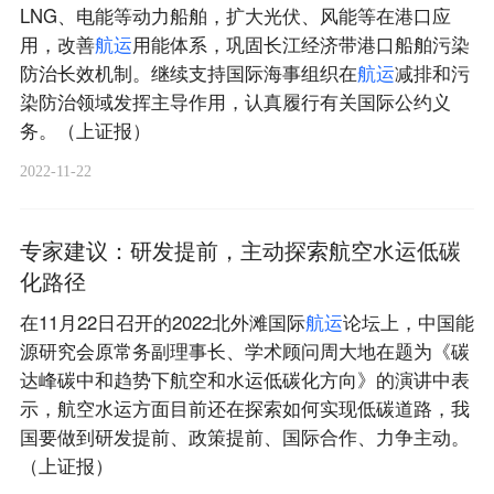
LNG、电能等动力船舶，扩大光伏、风能等在港口应
用，改善
航
运
用能体系，巩固长江经济带港口船舶污染
防治长效机制。继续支持国际海事组织在
航
运
减排和污
染防治领域发挥主导作用，认真履行有关国际公约义
务。（上证报）
2022-11-22
专家建议：研发提前，主动探索航空水运低碳
化路径
在11月22日召开的2022北外滩国际
航
运
论坛上，中国能
源研究会原常务副理事长、学术顾问周大地在题为《碳
达峰碳中和趋势下航空和水运低碳化方向》的演讲中表
示，航空水运方面目前还在探索如何实现低碳道路，我
国要做到研发提前、政策提前、国际合作、力争主动。
（上证报）