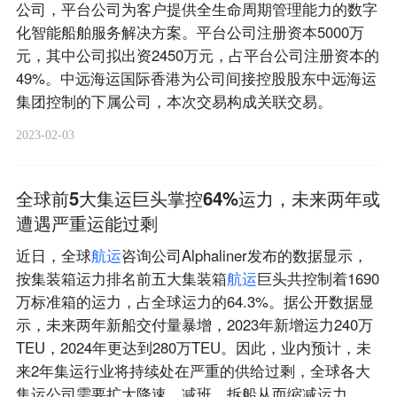
公司，平台公司为客户提供全生命周期管理能力的数字
化智能船舶服务解决方案。平台公司注册资本5000万
元，其中公司拟出资2450万元，占平台公司注册资本的
49%。中远海运国际香港为公司间接控股股东中远海运
集团控制的下属公司，本次交易构成关联交易。
2023-02-03
全球前5大集运巨头掌控64%运力，未来两年或
遭遇严重运能过剩
近日，全球
航
运
咨询公司Alphaliner发布的数据显示，
按集装箱运力排名前五大集装箱
航
运
巨头共控制着1690
万标准箱的运力，占全球运力的64.3%。据公开数据显
示，未来两年新船交付量暴增，2023年新增运力240万
TEU，2024年更达到280万TEU。因此，业内预计，未
来2年集运行业将持续处在严重的供给过剩，全球各大
集运公司需要扩大降速、减班、拆船从而缩减运力。