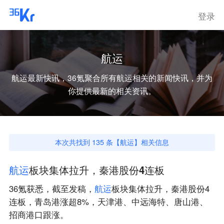
登录
航运
航运
最新快讯，36氪聚合所有
航运
相关的新闻快讯，并为
你提供最新的相关资讯。
本次共找到
135
条【
航运
】相关信息
航
运
板块集体拉升，秦港股份4连板
36氪获悉，截至发稿，
航
运
板块集体拉升，秦港股份4
连板，青岛港涨超8%，天津港、中远海特、唐山港、
招商港口跟涨。