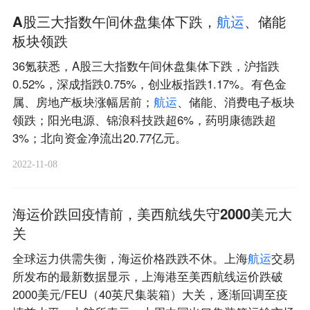
A股三大指数午间休盘集体下跌，
航
运
、储能
板块领跌
36氪获悉，A股三大指数午间休盘集体下跌，沪指跌
0.52%，深成指跌0.75%，创业板指跌1.17%。有色金
属、房地产板块涨幅居前；
航
运
、储能、消费电子板块
领跌；阳光电源、锦浪科技跌超6%，药明康德跌超
3%；北向资金净流出20.77亿元。
2022-11-08
海运价跌回疫情前，美西航线失守2000美元大
关
全球运力供需失衡，海运价格跌跌不休。上海
航
运
交易
所发布的最新数据显示，上海港至美西航线运价跌破
2000美元/FEU（40英尺集装箱）大关，逐渐回调至疫