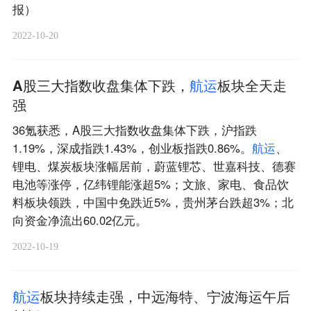
报）
2022-10-20
A股三大指数收盘集体下跌，
航
运
板块全天走
强
36氪获悉，A股三大指数收盘集体下跌，沪指跌
1.19%，深成指跌1.43%，创业板指跌0.86%。
航
运
、
锂电、煤炭板块涨幅居前，蔚蓝锂芯、世嘉科技、德赛
电池等涨停，亿纬锂能涨超5%；文旅、家电、食品饮
料板块领跌，中国中免跌近5%，贵州茅台跌超3%；北
向资金净流出60.02亿元。
2022-10-19
航
运
板块持续走强，中远海特、宁波海运午后