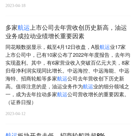
2023-04-18
多家
航
运
上市公司去年营收创历史新高，油运
业务成拉动业绩增长重要因素
同花顺数据显示，截至4月12日收盘，A股
航
运
业17家
上市公司中，已有10家公布了2022年年度报告，去年均
实现盈利。其中，有6家营业收入突破百亿元大关，8家
归母净利润实现同比增长。中远海控、中远海能、中远
海特、招商轮船等多家
航
运
公司去年营收创下历史新
高。值得注意的是，油运业务作为
航
运
业的细分领域之
一，成为去年拉动多家
航
运
公司营收增长的重要因素。
（证券日报）
2023-04-12
航
运
板块开盘走低，招商轮船跌超8%