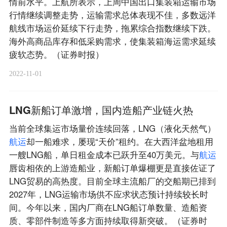
情前水平。上航所表示，上周中国出口集装箱运输市场
行情继续调整走势，运输需求总体表现不佳，多数远洋
航线市场运价延续下行走势，拖累综合指数继续下跌。
海外高商品库存和低采购需求，使集装箱海运需求延续
疲软态势。（证券时报）
2022-11-01
LNG新船订单激增，国内造船产业链火热
当前全球集运市场量价连续回落，LNG（液化天然气）
航
运
却一船难求，屡现“天价”租约。在大西洋盆地租用
一艘LNG船，单日租金成本已跃升至40万美元。与
航
运
唇齿相依的上游造船业，新船订单爆棚更是直接佐证了
LNG贸易的高热度。目前全球主流船厂的交船期已排到
2027年，LNG运输市场供不应求状态预计持续较长时
间。今年以来，国内厂商在LNG船订单数量、造船资
质、零部件制造等多方面持续取得新突破。（证券时