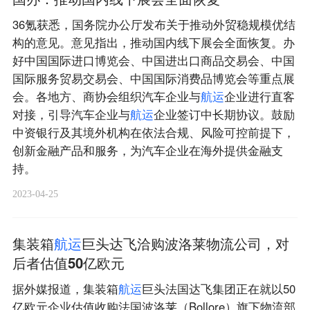
36氪获悉，国务院办公厅发布关于推动外贸稳规模优结
构的意见。意见指出，推动国内线下展会全面恢复。办
好中国国际进口博览会、中国进出口商品交易会、中国
国际服务贸易交易会、中国国际消费品博览会等重点展
会。各地方、商协会组织汽车企业与
航
运
企业进行直客
对接，引导汽车企业与
航
运
企业签订中长期协议。鼓励
中资银行及其境外机构在依法合规、风险可控前提下，
创新金融产品和服务，为汽车企业在海外提供金融支
持。
2023-04-25
集装箱
航
运
巨头达飞洽购波洛莱物流公司，对
后者估值50亿欧元
据外媒报道，集装箱
航
运
巨头法国达飞集团正在就以50
亿欧元企业估值收购法国波洛莱（Bollore）旗下物流部