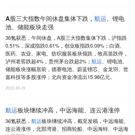
A股三大指数午间休盘集体下跌，
航
运
、锂电
池、储能板块走强
36氪获悉，午间休盘，A股三大指数集体下跌，沪指跌
0.51%，深成指跌0.61%，创业板指跌0.09%；白酒、
医药、农业、家电、纺织服装板块领跌，牧高笛跌停，
泸州老窖跌超4%，贵州茅台跌超2%；
航
运
、锂电池、
储能板块涨幅居前，德赛电池、蔚蓝锂芯、金龙羽、世
嘉科技等多股涨停；北向资金净流出15.98亿元。
2022-10-19
航
运
板块继续冲高，中远海能、连云港涨停
36氪获悉，
航
运
板块继续冲高，截至发稿，中远海能、
连云港涨停，北部湾港、招商轮船、中远海特、中远海