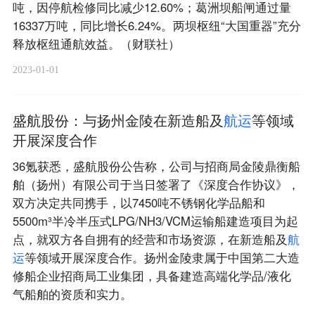
吨，因停航检修同比减少12.60%；葛洲坝船闸通过量
16337万吨，同比增长6.24%。两坝枢纽“大国重器”充分
释放枢纽通航效益。（财联社）
2023-01-01
盛航股份：与扬州金陵在新造船及
航
运
等领域
开展深度合作
36氪获悉，盛航股份公告称，公司与招商局金陵鼎衡船
舶（扬州）有限公司于当日签署了《深度合作协议》，
双方决定共同携手，以7450吨不锈钢化学品船和
5500m³半冷半压式LPG/NH3/VCM运输船建造项目为起
点，就双方各自拥有的经营和市场资源，在新造船及
航
运
等领域开展深度合作。扬州金陵隶属于中国第二大造
修船企业招商局工业集团，具备建造高端化学品/液化
气船舶的资质和实力。