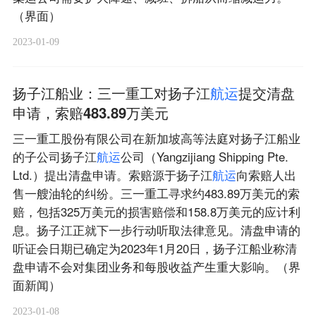
（界面）
2023-01-09
扬子江船业：三一重工对扬子江
航
运
提交清盘
申请，索赔483.89万美元
三一重工股份有限公司在新加坡高等法庭对扬子江船业
的子公司扬子江
航
运
公司（Yangzijiang Shipping Pte.
Ltd.）提出清盘申请。索赔源于扬子江
航
运
向索赔人出
售一艘油轮的纠纷。三一重工寻求约483.89万美元的索
赔，包括325万美元的损害赔偿和158.8万美元的应计利
息。扬子江正就下一步行动听取法律意见。清盘申请的
听证会日期已确定为2023年1月20日，扬子江船业称清
盘申请不会对集团业务和每股收益产生重大影响。（界
面新闻）
2023-01-08