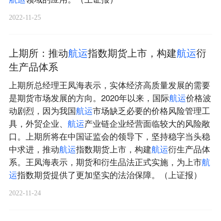
2022-11-25
上期所：推动
航
运
指数期货上市，构建
航
运
衍
生产品体系
上期所总经理王凤海表示，实体经济高质量发展的需要
是期货市场发展的方向。2020年以来，国际
航
运
价格波
动剧烈，因为我国
航
运
市场缺乏必要的价格风险管理工
具，外贸企业、
航
运
产业链企业经营面临较大的风险敞
口。上期所将在中国证监会的领导下，坚持稳字当头稳
中求进，推动
航
运
指数期货上市，构建
航
运
衍生产品体
系。王凤海表示，期货和衍生品法正式实施，为上市
航
运
指数期货提供了更加坚实的法治保障。（上证报）
2022-11-24