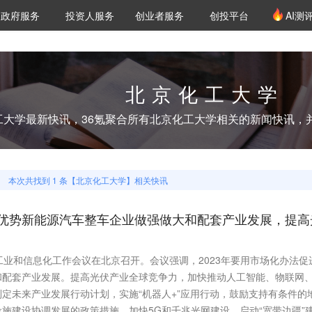
创投发布
项目推荐
核心服务
LP源计划
政府服务
投资人服务
创业者服务
创投平台
AI测
36氪Pro
VClub
VClub投资机构库
创投氪堂
城市之窗
投资机构职位推介
企业入驻
投资人认证
北京化工大学
工大学
最新快讯，36氪聚合所有
北京化工大学
相关的新闻快讯，
本次共找到
1
条【
北京化工大学
】相关快讯
优势新能源汽车整车企业做强做大和配套产业发展，提高
工业和信息化工作会议在北京召开。会议强调，2023年要用市场化办法促
和配套产业发展。提高光伏产业全球竞争力，加快推动人工智能、物联网
定未来产业发展行动计划，实施“机器人+”应用行动，鼓励支持有条件的
施建设协调发展的政策措施，加快5G和千兆光网建设，启动“宽带边疆”