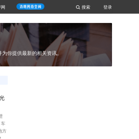
评网
搜索
登录
并为你提供最新的相关资讯。
光
进
、车
地方
建