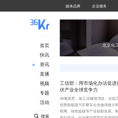
36氪Auto
数字时氪
企业号
未来消费
智能涌现
未来城市
启动Power on
媒体品牌
企业服务
企服点评
36氪出海
36氪研究院
潮生TIDE
36氪企服点评
36Kr研究院
36氪财经
职场bonus
36碳
后浪研究所
36Kr创新咨询
暗涌Waves
硬氪
氪睿研究院
首页
北京化
快讯
资讯
直播
最新
推荐
创投
财经
视频
工信部：用市场化办法促进
汽车
AI
伏产业全球竞争力
专题
科技
项目推荐
36氪获悉，据工信微报消息，全国
活动
专精特新
安徽
优势新能源汽车整车企业做强做大
联网、绿色低碳等产业创新发展。制
搜索
先行先试。出台推动新型信息基础设