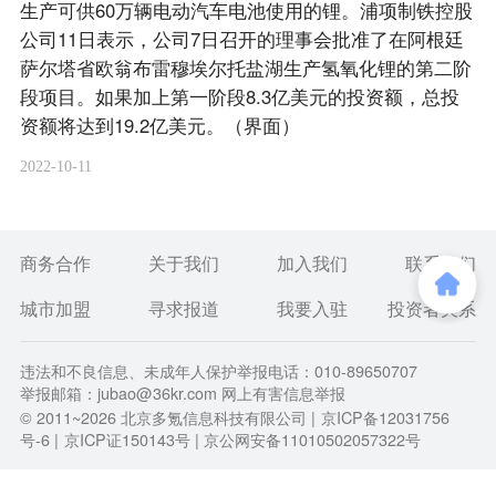
生产可供60万辆电动汽车电池使用的锂。浦项制铁控股
公司11日表示，公司7日召开的理事会批准了在阿根廷
萨尔塔省欧翁布雷穆埃尔托盐湖生产氢氧化锂的第二阶
段项目。如果加上第一阶段8.3亿美元的投资额，总投
资额将达到19.2亿美元。（界面）
2022-10-11
商务合作
关于我们
加入我们
联系我们
城市加盟
寻求报道
我要入驻
投资者关系
违法和不良信息、未成年人保护举报电话：010-89650707
举报邮箱：jubao@36kr.com 网上有害信息举报
© 2011~
2026
北京多氪信息科技有限公司 |
京ICP备12031756
号-6
|
京ICP证150143号
| 京公网安备11010502057322号