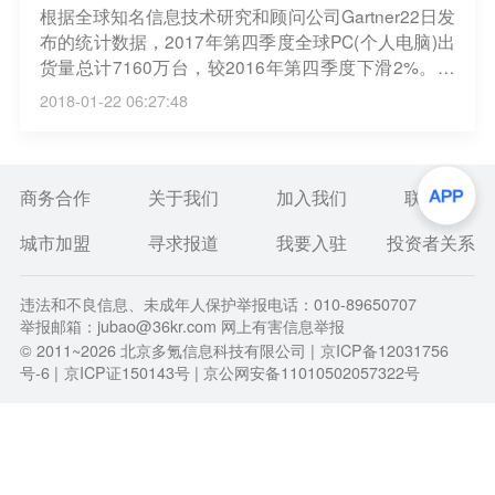
根据全球知名信息技术研究和顾问公司Gartner22日发
布的统计数据，2017年第四季度全球PC(个人电脑)出
货量总计7160万台，较2016年第四季度下滑2%。这
是全球PC出货量连续第十三个季度下滑。据统计，20
2018-01-22 06:27:48
17年第四季度全球PC市场的龙头是惠普，出货量为1
607万台，同比增长6.6%，市场占有率22.5%。紧随
其后的是联想，当季出货量1574万台，下降0.7%，市
场占有率为22%。第三位是戴尔，出货量1084万台，
商务合作
关于我们
加入我们
联系我们
增长0.7%，市场占有率15.2%。（中新网）
城市加盟
寻求报道
我要入驻
投资者关系
违法和不良信息、未成年人保护举报电话：010-89650707
举报邮箱：jubao@36kr.com 网上有害信息举报
© 2011~
2026
北京多氪信息科技有限公司 |
京ICP备12031756
号-6
|
京ICP证150143号
| 京公网安备11010502057322号