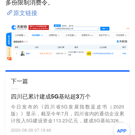
多份限制消费令。
原文链接
下一篇
四川已累计建成5G基站超3万个
今日发布的《四川省5G发展指数蓝皮书（2020
版）》显示，截至今年7月，四川省内的通信企业累
计投入5G建设资金113.23亿元，建成5G基站32681
个，其中成都、绵阳、泸州、乐山、南充、宜宾等地
2020-08-28 07:19:46
建设进度较快。（新华网）