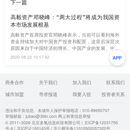
下一篇
高毅资产邓晓峰：“两大过程”将成为我国资
本市场发展根基
高毅资产首席投资官邓晓峰表示，当前可以看到海外
资金持续加大对中国资产投资和配置，这背后深层次
原因来自于中国经济的增长、中国产业的发展、中国
一大批公司实现的快速增长等多方面原因，并由此为
2020-08-22 10:17:42
投资者创造并带来巨大的价值和财富。这些增长和财
富价值创造，是境外资金流入的一个根本原因。而这
样的“原生价值”创造过程、资本市场资源配置推动产
业发展的过程，会在相当长的时间之内成为我国资本
商务合作
关于我们
加入我们
联系我们
市场比较好的发展根基。（中证网）
城市加盟
寻求报道
我要入驻
投资者关系
违法和不良信息、未成年人保护举报电话：010-89650707
举报邮箱：jubao@36kr.com 网上有害信息举报
© 2011~
2026
北京多氪信息科技有限公司 |
京ICP备12031756
号-6
|
京ICP证150143号
| 京公网安备11010502057322号