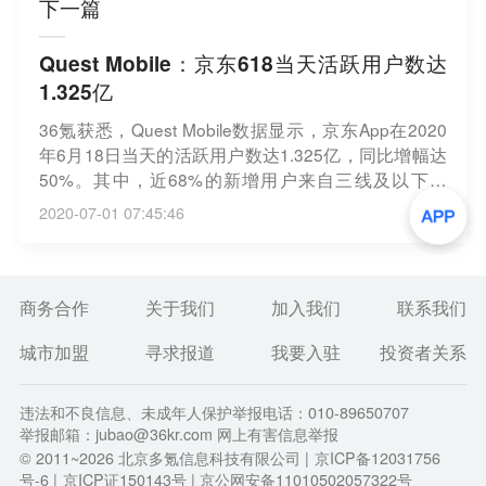
下一篇
Quest Mobile：京东618当天活跃用户数达
1.325亿
36氪获悉，Quest Mobile数据显示，京东App在2020
年6月18日当天的活跃用户数达1.325亿，同比增幅达
50%。其中，近68%的新增用户来自三线及以下城
市，25岁以下的年轻群体占比达19%，40岁以上的成
2020-07-01 07:45:46
熟群体占比达31%。新用户画像方面，女性消费者成
交额占比接近50%，18-35岁中青年消费者成交额占
比达60%，本科及以上的高学历人群占比超过50%。
商务合作
关于我们
加入我们
联系我们
城市加盟
寻求报道
我要入驻
投资者关系
违法和不良信息、未成年人保护举报电话：010-89650707
举报邮箱：jubao@36kr.com 网上有害信息举报
© 2011~
2026
北京多氪信息科技有限公司 |
京ICP备12031756
号-6
|
京ICP证150143号
| 京公网安备11010502057322号