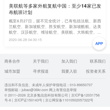
美联航等多家外航复航中国：至少14家已发
布航班计划
截至6月27日，据不完全统计，已有包括法航、新西
兰航空、新加坡航空、胜安航空、新加坡酷航、达美
航空、汉莎航空、维珍航空、美联航、大韩航空、韩
亚航空、全日空航空、日本航空、埃塞俄比亚航空在
2020-06-28 04:30:15
内的14家外国航空公司发布了复航中国的航班计划。
（澎湃新闻）
商务合作
关于我们
加入我们
联系我们
城市加盟
寻求报道
我要入驻
投资者关系
违法和不良信息、未成年人保护举报电话：010-89650707
举报邮箱：jubao@36kr.com 网上有害信息举报
© 2011~
2026
北京多氪信息科技有限公司 |
京ICP备12031756
号-6
|
京ICP证150143号
| 京公网安备11010502057322号