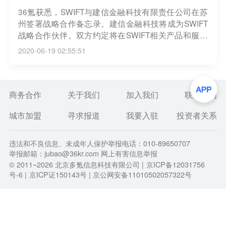
36氪获悉，SWIFT与建信金融科技有限责任公司在苏
州签署战略合作备忘录。建信金融科技将成为SWIFT
战略合作伙伴。双方约定将在SWIFT相关产品和服务
的市场推广、服务实施、ISO 20022在华推广和采用
2020-06-19 02:55:51
以及金融技术创新等众多领域开展合作。
商务合作
关于我们
加入我们
联系我们
城市加盟
寻求报道
我要入驻
投资者关系
违法和不良信息、未成年人保护举报电话：010-89650707
举报邮箱：jubao@36kr.com 网上有害信息举报
© 2011~
2026
北京多氪信息科技有限公司 |
京ICP备12031756
号-6
|
京ICP证150143号
| 京公网安备11010502057322号