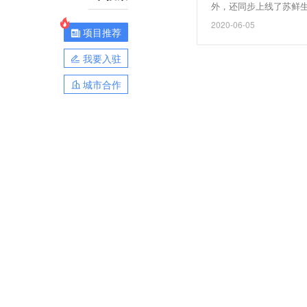
外，还同步上线了苏鲜
未来苏宁易购还会发展
2020-06-05
项目推荐
我要入驻
城市合作