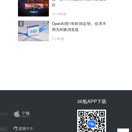
白
11小时前
OpenAI用1年时间证明，你并不
用为AI换浏览器
7小时前
36氪APP下载