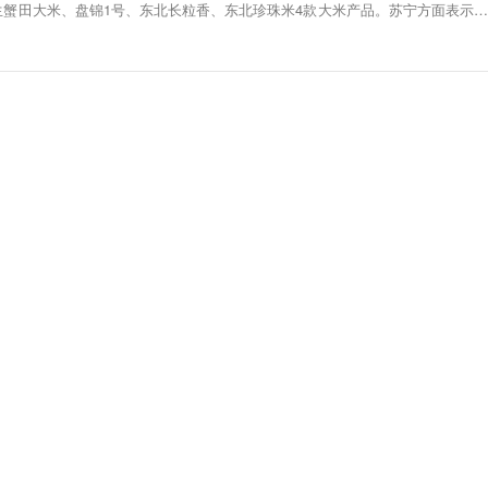
生蟹田大米、盘锦1号、东北长粒香、东北珍珠米4款大米产品。苏宁方面表示，
休闲食品自有品牌产品。