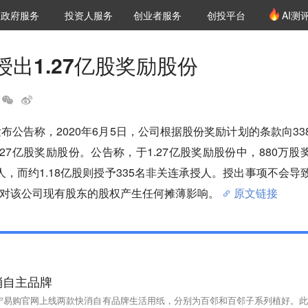
创投发布
项目推荐
核心服务
LP源计划
政府服务
投资人服务
创业者服务
创投平台
AI测
36氪Pro
VClub
VClub投资机构库
创投氪堂
城市之窗
投资机构职位推介
企业入驻
投资人认证
出1.27亿股奖励股份
布公告称，2020年6月5日，公司根据股份奖励计划的条款向33
27亿股奖励股份。公告称，于1.27亿股奖励股份中，880万股
人，而约1.18亿股则授予335名非关连承授人。授出事项不会导
对该公司现有股东的股权产生任何摊薄影响。
原文链接
消自主品牌
苏宁易购官网上线两款快消自有品牌生活用纸，分别为百邻和百邻子系列植好。此