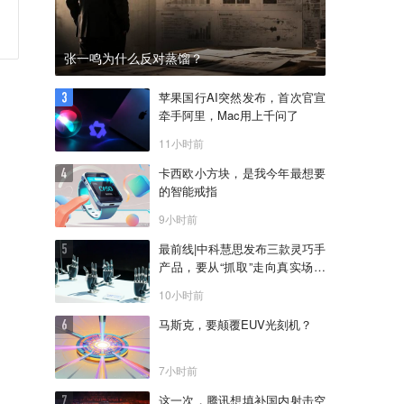
张一鸣为什么反对蒸馏？
苹果国行AI突然发布，首次官宣
牵手阿里，Mac用上千问了
11小时前
卡西欧小方块，是我今年最想要
的智能戒指
9小时前
最前线|中科慧思发布三款灵巧手
产品，要从“抓取”走向真实场景
作业
10小时前
马斯克，要颠覆EUV光刻机？
7小时前
这一次，腾讯想填补国内射击空