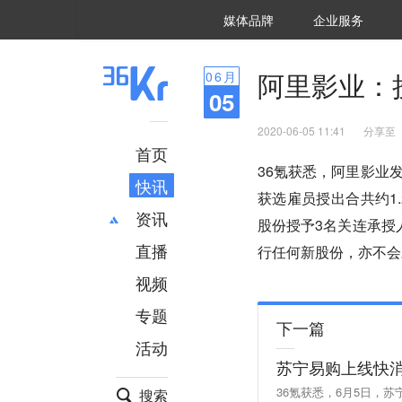
36氪Auto
数字时氪
企业号
未来消费
智能涌现
未来城市
启动Power on
媒体品牌
企业服务
企服点评
36氪出海
36氪研究院
潮生TIDE
36氪企服点评
36Kr研究院
36氪财经
职场bonus
36碳
后浪研究所
36Kr创新咨询
暗涌Waves
硬氪
氪睿研究院
阿里影业：授
06
月
05
2020-06-05 11:41
分享至
首页
36氪获悉，阿里影业发
快讯
获选雇员授出合共约1.
资讯
股份授予3名关连承授
直播
最新
推荐
行任何新股份，亦不会
创投
财经
视频
汽车
AI
专题
科技
项目推荐
下一篇
活动
专精特新
安徽
苏宁易购上线快
36氪获悉，6月5日，
搜索