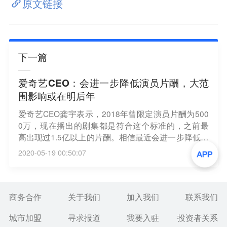
原文链接
下一篇
爱奇艺CEO：会进一步降低演员片酬，大范
围影响或在明后年
爱奇艺CEO龚宇表示，2018年曾限定演员片酬为500
0万，现在播出的剧集都是符合这个标准的，之前最
高出现过1.5亿以上的片酬。相信最近会进一步降低演
员片酬，大范围影响可能会出现在在明年甚至后年。
2020-05-19 00:50:07
一两年前内容主要成本是版权购买等，现在头部主要
内容都来源自制，所以现在主要内容成本来自演员片
酬而不是版权。（第一财经）
商务合作
关于我们
加入我们
联系我们
城市加盟
寻求报道
我要入驻
投资者关系