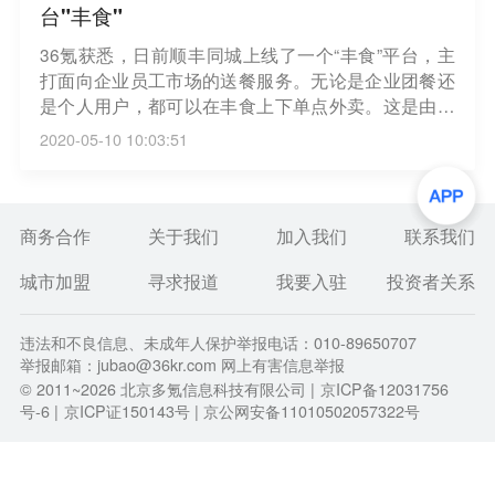
台"丰食"
36氪获悉，日前顺丰同城上线了一个“丰食”平台，主
打面向企业员工市场的送餐服务。无论是企业团餐还
是个人用户，都可以在丰食上下单点外卖。这是由顺
丰同城一站推出的专注于企业团餐市场，为企业提供
2020-05-10 10:03:51
集体预约订餐、集中配送，无接触安全送餐服务的订
餐小程序。
商务合作
关于我们
加入我们
联系我们
城市加盟
寻求报道
我要入驻
投资者关系
违法和不良信息、未成年人保护举报电话：010-89650707
举报邮箱：jubao@36kr.com 网上有害信息举报
© 2011~
2026
北京多氪信息科技有限公司 |
京ICP备12031756
号-6
|
京ICP证150143号
| 京公网安备11010502057322号