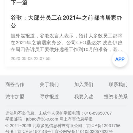
下一篇
谷歌：大部分员工在2021年之前都将居家办
公
据外媒报道，谷歌发言人表示，预计大多数员工都将
在2021年之前居家办公。公司CEO桑达尔·皮查伊曾
在周四告诉员工要做好远程工作到10月的准备，甚至
可能要到年底。据匿名消息人士透露，本周谷歌员工
2020-05-08 23:07:55
被告知复工时间将因部门和地点而异，但多数员工至
少要到10月底才能上班。（新浪科技）
商务合作
关于我们
加入我们
联系我们
城市加盟
寻求报道
我要入驻
投资者关系
违法和不良信息、未成年人保护举报电话：010-89650707
举报邮箱：jubao@36kr.com 网上有害信息举报
© 2011~
2026
北京多氪信息科技有限公司 |
京ICP备12031756
号-6
|
京ICP证150143号
| 京公网安备11010502057322号