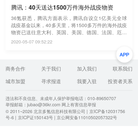
腾讯：40天送达1500万件海外战疫物资
36氪获悉，腾讯方面表示，腾讯自设立1亿美元全球
战疫基金以来，40多天里，将1500多万件的海外战疫
物资已送往意大利、英国、美国、德国、法国、厄瓜
多尔、塞尔维亚、柬埔寨等20多个疫情国家以填补物
2020-05-07 09:52:22
资缺口。
商务合作
关于我们
加入我们
联系我们
城市加盟
寻求报道
我要入驻
投资者关系
违法和不良信息、未成年人保护举报电话：010-89650707
举报邮箱：jubao@36kr.com 网上有害信息举报
© 2011~
2026
北京多氪信息科技有限公司 |
京ICP备12031756
号-6
|
京ICP证150143号
| 京公网安备11010502057322号