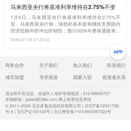
马来西亚央行将基准利率维持在2.75%不变
7月9日，马来西亚央行将基准利率维持在2.75%不
变。马来西亚央行称，强劲的基本面将继续支撑国内
经济抵御外部冲击的韧性；预计2026年整体通胀将保
持在可控水平，反映国内政策措施和稳定的需求状
2026-07-09 07:22:33
况。（界面）
商务合作
关于我们
加入我们
联系我们
城市加盟
寻求报道
我要入驻
投资者关系
违法和不良信息、未成年人保护举报电话：010-89650707
举报邮箱：jubao@36kr.com 网上有害信息举报
© 2011~
2026
北京多氪信息科技有限公司 |
京ICP备12031756
号-6
|
京ICP证150143号
| 京公网安备11010502057322号