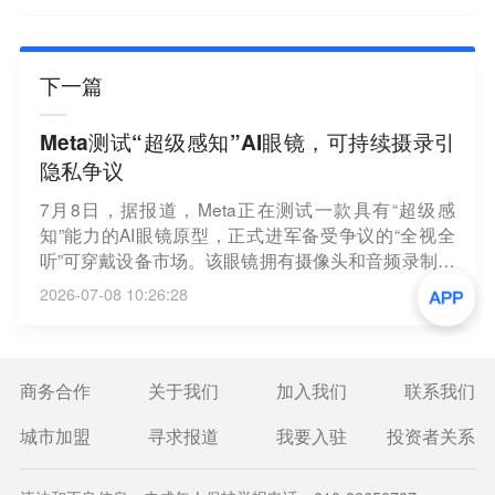
下一篇
Meta测试“超级感知”AI眼镜，可持续摄录引
隐私争议
7月8日，据报道，Meta正在测试一款具有“超级感
知”能力的AI眼镜原型，正式进军备受争议的“全视全
听”可穿戴设备市场。该眼镜拥有摄像头和音频录制功
能，能每隔几秒拍摄照片并持续采集音频。用户随后
2026-07-08 10:26:28
可借助AI随时查询并回顾录制的每一个瞬间。然而，
这项技术在Meta内部引发了关于隐私挑战的激烈争
论，核心在于其对非佩戴者的侵扰性问题。（界面）
商务合作
关于我们
加入我们
联系我们
城市加盟
寻求报道
我要入驻
投资者关系