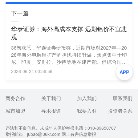
下一篇
​华泰证券：海外高成本支撑 远期铝价不宜悲
观
36氪获悉，华泰证券研报称，近期市场对2027年—20
28年海外电解铝扩产的担忧持续升温，焦点集中于印
尼、印度、安哥拉、沙特等地在建产能。但综合国内
产能天花板约束、海外项目电力配套不确定性及供需
2026-06-24 00:56:56
平衡测算，华泰证券认为当前市场对于铝价远期供需
格局的定价过于悲观，海外远期供需仍能维持紧平
衡，若全球电力紧张加剧以及AI相关新型需求放量，
或进一步拉动铝供需格局走向较大幅度短缺。而成本
商务合作
关于我们
加入我们
联系我们
端来看，未来高成本冶炼厂完全成本中枢或持续上
城市加盟
寻求报道
我要入驻
投资者关系
行，华泰证券测算2027年—2028年海外现货铝价(包
含现货升水)底部支撑仍在约3000美元/吨以上，对应
国内约22000元/吨以上，根据测算，当前权益市场对
违法和不良信息、未成年人保护举报电话：010-89650707
铝板块计价已明显低于上述价格支撑，估值或处于低
举报邮箱：jubao@36kr.com 网上有害信息举报