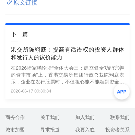
原文链接
下一篇
港交所陈翊庭：提高有话语权的投资人群体
和发行人的议价能力
在2026陆家嘴论坛“全体大会三：建立健全功能完善
的资本市场”上，香港交易所集团行政总裁陈翊庭表
示，企业在发行股票时，不仅担心能不能融到资金，
还非常关注市场能否给予合理定价，特别是还没有盈
2026-06-17 09:30:34
利或还没有收入的公司，无法用传统PE方式定
价。“香港最近优化了新股定价以及分配机制，我们的
做法是提高有话语权的投资人群体和发行人的议价能
力。”陈翊庭说，“我的意思是，在IPO定价过程中，散
商务合作
关于我们
加入我们
联系我们
户没有话语权，更有话语权的是机构投资者，因此从
城市加盟
寻求报道
我要入驻
投资者关系
去年开始，香港把分配比例更多向机构投资者靠拢，