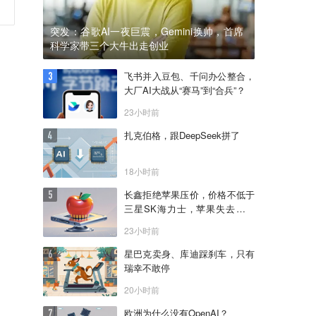
突发：谷歌AI一夜巨震，Gemini换帅，首席
科学家带三个大牛出走创业
飞书并入豆包、千问办公整合，
大厂AI大战从“赛马”到“合兵”？
23小时前
扎克伯格，跟DeepSeek拼了
18小时前
长鑫拒绝苹果压价，价格不低于
三星SK海力士，苹果失去了议
价权
23小时前
星巴克卖身、库迪踩刹车，只有
瑞幸不敢停
20小时前
欧洲为什么没有OpenAI？