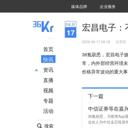
36氪Auto
数字时氪
企业号
未来消费
智能涌现
未来城市
启动Power on
媒体品牌
企业服务
企服点评
36氪出海
36氪研究院
潮生TIDE
36氪企服点评
36Kr研究院
36氪财经
职场bonus
36碳
后浪研究所
36Kr创新咨询
暗涌Waves
硬氪
氪睿研究院
宏昌电子：
06
月
17
2026-06-17 09:18
分享至
首页
36氪获悉，宏昌电子
快讯
常，内外部经营环境
资讯
价格异常波动的重大事
直播
最新
推荐
创投
财经
视频
下一篇
汽车
AI
专题
科技
项目推荐
中信证券等在嘉兴
活动
专精特新
安徽
36氪获悉，天眼查Ap
合伙人为中信金石投资有
搜索
伙企业由无锡上汽金石