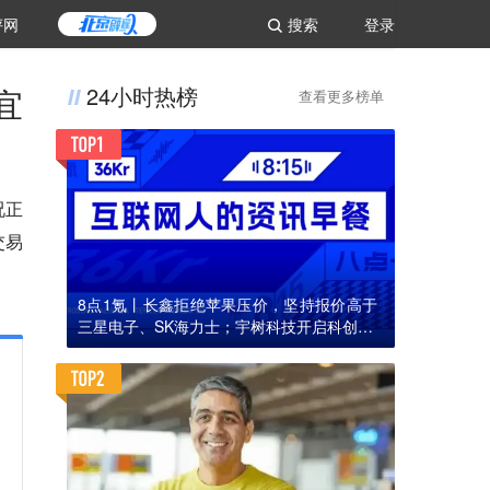
评网
搜索
登录
宜
24小时热榜
查看更多榜单
况正
交易
8点1氪丨长鑫拒绝苹果压价，坚持报价高于
三星电子、SK海力士；宇树科技开启科创板I
PO初步询价；韩国宣布进入“国家灾难状态”