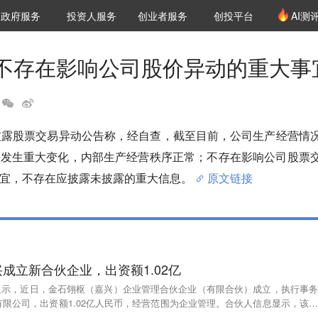
创投发布
项目推荐
核心服务
LP源计划
政府服务
投资人服务
创业者服务
创投平台
AI测
36氪Pro
VClub
VClub投资机构库
创投氪堂
城市之窗
投资机构职位推介
企业入驻
投资人认证
不存在影响公司股价异动的重大事
披露股票交易异动公告称，经自查，截至目前，公司生产经营情
未发生重大变化，内部生产经营秩序正常；不存在影响公司股票
宜，不存在应披露未披露的重大信息。
原文链接
成立新合伙企业，出资额1.02亿
p显示，近日，金石翎枢（嘉兴）企业管理合伙企业（有限合伙）成立，执行事务
限公司，出资额1.02亿人民币，经营范围为企业管理。合伙人信息显示，该合
创新产业基金合伙企业（有限合伙）、中信证券旗下中信金石投资有限公司共同